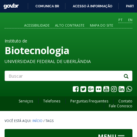
GOVBR
COMUNICA BR
ACESSO À INFORMAÇÃO
PARTI
IR
PARA
PT
EN
O
ACESSIBILIDADE
ALTO CONTRASTE
MAPA DO SITE
CONTEÚDO
Instituto de
Biotecnologia
UNIVERSIDADE FEDERAL DE UBERLÂNDIA
Buscar
Serviços
Telefones
Perguntas Frequentes
Contato
Fale Conosco
INÍCIO
/
TAGS
MENU