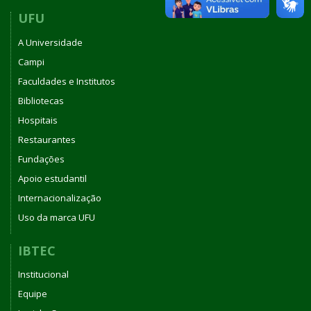
INSTITUTO
UFU
DE
A Universidade
GENÉTICA
E
Campi
BIOQUÍMICA
Faculdades e Institutos
DA
Bibliotecas
UNIVERSIDADE
FEDERAL
Hospitais
DE
Restaurantes
UBERLÂNDIA
Fundações
Apoio estudantil
Internacionalização
Uso da marca UFU
IBTEC
Institucional
Equipe