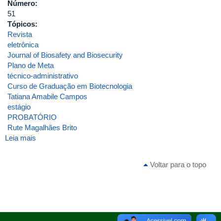
Número:
51
Tópicos:
Revista
eletrônica
Journal of Biosafety and Biosecurity
Plano de Meta
técnico-administrativo
Curso de Graduação em Biotecnologia
Tatiana Amabile Campos
estágio
PROBATÓRIO
Rute Magalhães Brito
Leia mais
sobre
ATA
DA
Voltar para o topo
QUINQUAGÉSIMA
PRIMEIRA
REUNIÃO
DO
CONSELHO
DO