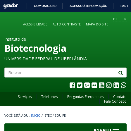
GOVBR
COMUNICA BR
ACESSO À INFORMAÇÃO
PARTI
IR
PARA
PT
EN
O
ACESSIBILIDADE
ALTO CONTRASTE
MAPA DO SITE
CONTEÚDO
Instituto de
Biotecnologia
UNIVERSIDADE FEDERAL DE UBERLÂNDIA
Buscar
Serviços
Telefones
Perguntas Frequentes
Contato
Fale Conosco
INÍCIO
/
IBTEC
/
EQUIPE
MENU