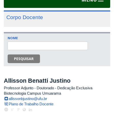
Toggle
navigat
Corpo Docente
NOME
PESQUISAR
Allisson Benatti Justino
Professor Adjunto
- Doutorado
- Dedicação Exclusiva
Biotecnologia Campus Umuarama
allissonbjustino@ufu.br
Plano de Trabalho Docente