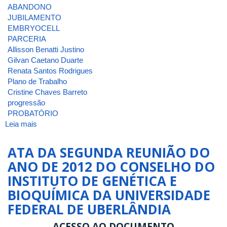
ABANDONO
JUBILAMENTO
EMBRYOCELL
PARCERIA
Allisson Benatti Justino
Gilvan Caetano Duarte
Renata Santos Rodrigues
Plano de Trabalho
Cristine Chaves Barreto
progressão
PROBATÓRIO
Leia mais
sobre
ATA
DA
ATA DA SEGUNDA REUNIÃO DO
3ª
ANO DE 2012 DO CONSELHO DO
REUNIÃO
INSTITUTO DE GENÉTICA E
[ORDINÁRIA]
DE
BIOQUÍMICA DA UNIVERSIDADE
2025
FEDERAL DE UBERLÂNDIA
DO
CONSELHO
ACESSO AO DOCUMENTO