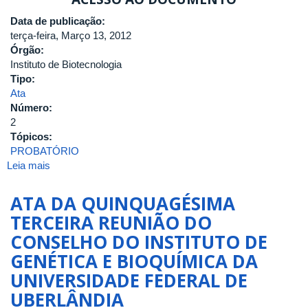
DO
INSTITUTO
Data de publicação:
DE
terça-feira, Março 13, 2012
BIOTECNOLOGIA
Órgão:
DA
Instituto de Biotecnologia
UNIVERSIDADE
Tipo:
FEDERAL
Ata
DE
Número:
UBERLÂNDIA
2
Tópicos:
PROBATÓRIO
Leia mais
sobre
ATA
DA
ATA DA QUINQUAGÉSIMA
SEGUNDA
TERCEIRA REUNIÃO DO
REUNIÃO
CONSELHO DO INSTITUTO DE
DO
ANO
GENÉTICA E BIOQUÍMICA DA
DE
UNIVERSIDADE FEDERAL DE
2012
UBERLÂNDIA
DO