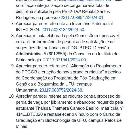
solicitação integralização de carga horária total de
disciplina solicitada pela Prof.ª Dr.ª Renata Santos
Rodrigues no processo
23117.088547/2024-01
.
Apreciar parecer referente ao Inventário Patrimonial
IBTEC-2024.
23117.023184/2024-50
.
Apreciar minuta elaborada pela Comissão responsável
em aplicar formulário de pesquisa de satisfação e de
sugestões de melhorias do PDG IBTEC. Decisão
Administrativa 5 (6012859) do Conselho do Instituto de
Biotecnologia.
23117.071941/2024-00
.
Apreciar parecer referente à "Alteração do Regulamento
do PPGGB e criação de nova grade curricular" a pedido
da Coordenação do Programa de Pós-Graduação em
Genética e Bioquímica da UFU, campus
Umuarama.
23117.088752/2024-68
.
Apreciar parecer refente ao recurso contra processo de
perda de vaga por jubilamento e abandono requerido pela
estudante Thaíssa Thamara Canedo Basílio, matrícula nº
41411BTC020 e restabelecer o vínculo com o Curso de
Graduação em Biotecnologia da UFU, campus Patos de
Minas.