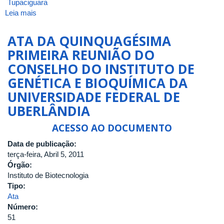
Tupaciguara
Leia mais
sobre
ATA
DA
ATA DA QUINQUAGÉSIMA
QUINQUAGÉSIMA
PRIMEIRA REUNIÃO DO
TERCEIRA
CONSELHO DO INSTITUTO DE
REUNIÃO
DO
GENÉTICA E BIOQUÍMICA DA
CONSELHO
UNIVERSIDADE FEDERAL DE
DO
UBERLÂNDIA
INSTITUTO
DE
ACESSO AO DOCUMENTO
GENÉTICA
E
Data de publicação:
BIOQUÍMICA
terça-feira, Abril 5, 2011
DA
Órgão:
UNIVERSIDADE
Instituto de Biotecnologia
FEDERAL
Tipo:
DE
Ata
UBERLÂNDIA
Número:
51