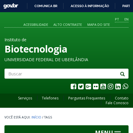
GOVBR
COMUNICA BR
ACESSO À INFORMAÇÃO
PARTI
IR
PARA
PT
EN
O
ACESSIBILIDADE
ALTO CONTRASTE
MAPA DO SITE
CONTEÚDO
Instituto de
Biotecnologia
UNIVERSIDADE FEDERAL DE UBERLÂNDIA
Buscar
Serviços
Telefones
Perguntas Frequentes
Contato
Fale Conosco
INÍCIO
/
TAGS
MENU