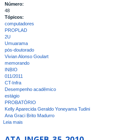
UBERLÂNDIA
Número:
48
Tópicos:
computadores
PROPLAD
2U
Umuarama
pós-doutorado
Vivian Alonso Goulart
memorando
INBIO
011/2011
CT-Infra
Desempenho acadêmico
estágio
PROBATÓRIO
Kelly Aparecida Geraldo Yoneyama Tudini
Ana Graci Brito Madurro
Leia mais
sobre
ATA
DA
ATA_INGEB_35_2010