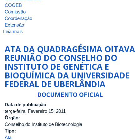
COGEB
Comissão
Coordenação
Extensão
Leia mais
sobre
ATA
DA
ATA DA QUADRAGÉSIMA OITAVA
QUINQUAGÉSIMA
REUNIÃO DO CONSELHO DO
REUNIÃO
INSTITUTO DE GENÉTICA E
DO
CONSELHO
BIOQUÍMICA DA UNIVERSIDADE
DO
FEDERAL DE UBERLÂNDIA
INSTITUTO
DE
DOCUMENTO OFICIAL
GENÉTICA
E
Data de publicação:
BIOQUÍMICA
terça-feira, Fevereiro 15, 2011
DA
Órgão:
UNIVERSIDADE
Conselho do Instituto de Biotecnologia
FEDERAL
Tipo:
DE
Ata