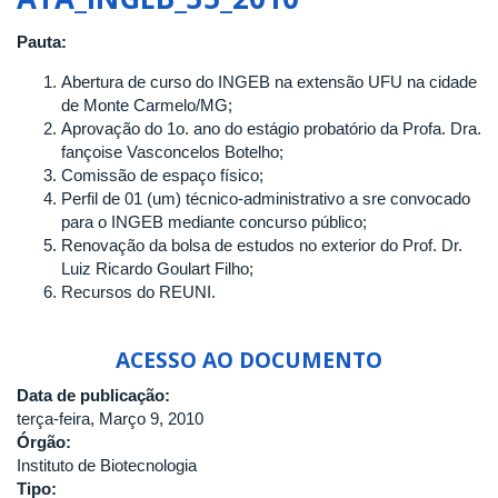
QUADRAGÉSIMA
OITAVA
Pauta:
REUNIÃO
DO
Abertura de curso do INGEB na extensão UFU na cidade
CONSELHO
de Monte Carmelo/MG;
DO
Aprovação do 1o. ano do estágio probatório da Profa. Dra.
INSTITUTO
fançoise Vasconcelos Botelho;
DE
Comissão de espaço físico;
GENÉTICA
Perfil de 01 (um) técnico-administrativo a sre convocado
E
para o INGEB mediante concurso público;
BIOQUÍMICA
Renovação da bolsa de estudos no exterior do Prof. Dr.
DA
Luiz Ricardo Goulart Filho;
UNIVERSIDADE
Recursos do REUNI.
FEDERAL
DE
ACESSO AO DOCUMENTO
UBERLÂNDIA
Data de publicação:
terça-feira, Março 9, 2010
Órgão:
Instituto de Biotecnologia
Tipo: