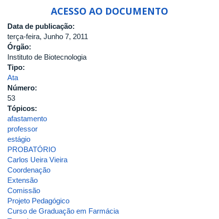
CONSELHO
ACESSO AO DOCUMENTO
DO
INSTITUTO
Data de publicação:
DE
terça-feira, Junho 7, 2011
GENÉTICA
Órgão:
E
Instituto de Biotecnologia
BIOQUÍMICA
Tipo:
DA
Ata
UNIVERSIDADE
Número:
FEDERAL
53
DE
Tópicos:
UBERLÂNDIA
afastamento
professor
estágio
PROBATÓRIO
Carlos Ueira Vieira
Coordenação
Extensão
Comissão
Projeto Pedagógico
Curso de Graduação em Farmácia