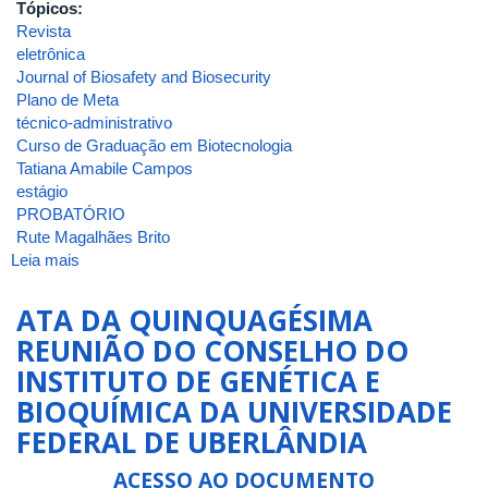
Tópicos:
Revista
eletrônica
Journal of Biosafety and Biosecurity
Plano de Meta
técnico-administrativo
Curso de Graduação em Biotecnologia
Tatiana Amabile Campos
estágio
PROBATÓRIO
Rute Magalhães Brito
Leia mais
sobre
ATA
DA
ATA DA QUINQUAGÉSIMA
QUINQUAGÉSIMA
REUNIÃO DO CONSELHO DO
PRIMEIRA
INSTITUTO DE GENÉTICA E
REUNIÃO
DO
BIOQUÍMICA DA UNIVERSIDADE
CONSELHO
FEDERAL DE UBERLÂNDIA
DO
INSTITUTO
ACESSO AO DOCUMENTO