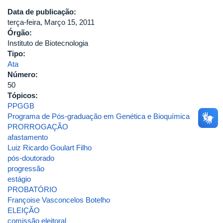
DE
GENÉTICA
Data de publicação:
E
terça-feira, Março 15, 2011
BIOQUÍMICA
Órgão:
DA
Instituto de Biotecnologia
UNIVERSIDADE
Tipo:
FEDERAL
Ata
DE
Número:
UBERLÂNDIA
50
Tópicos:
PPGGB
Programa de Pós-graduação em Genética e Bioquímica
PRORROGAÇÃO
afastamento
Luiz Ricardo Goulart Filho
pós-doutorado
progressão
estágio
PROBATÓRIO
Françoise Vasconcelos Botelho
ELEIÇÃO
comissão eleitoral