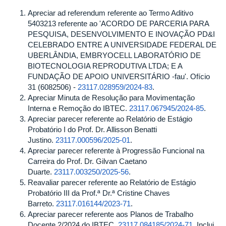
Apreciar ad referendum referente ao Termo Aditivo
5403213 referente ao 'ACORDO DE PARCERIA PARA
PESQUISA, DESENVOLVIMENTO E INOVAÇÃO PD&I
CELEBRADO ENTRE A UNIVERSIDADE FEDERAL DE
UBERLÂNDIA, EMBRYOCELL LABORATÓRIO DE
BIOTECNOLOGIA REPRODUTIVA LTDA; E A
FUNDAÇÃO DE APOIO UNIVERSITÁRIO -fau'. Ofício
31 (6082506) -
23117.028959/2024-83
.
Apreciar Minuta de Resolução para Movimentação
Interna e Remoção do IBTEC.
23117.067945/2024-85
.
Apreciar parecer referente ao Relatório de Estágio
Probatório I do Prof. Dr. Allisson Benatti
Justino.
23117.000596/2025-01
.
Apreciar parecer referente à Progressão Funcional na
Carreira do Prof. Dr. Gilvan Caetano
Duarte.
23117.003250/2025-56
.
Reavaliar parecer referente ao Relatório de Estágio
Probatório III da Prof.ª Dr.ª Cristine Chaves
Barreto.
23117.016144/2023-71
.
Apreciar parecer referente aos Planos de Trabalho
Docente 2/2024 do IBTEC.
23117.084185/2024-71
. Inclui