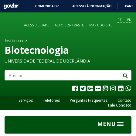
GOVBR
COMUNICA BR
ACESSO À INFORMAÇÃO
PARTI
IR
PARA
PT
EN
O
ACESSIBILIDADE
ALTO CONTRASTE
MAPA DO SITE
CONTEÚDO
Instituto de
Biotecnologia
UNIVERSIDADE FEDERAL DE UBERLÂNDIA
Buscar
Serviços
Telefones
Perguntas Frequentes
Contato
Fale Conosco
MENU
Toggle
navigat