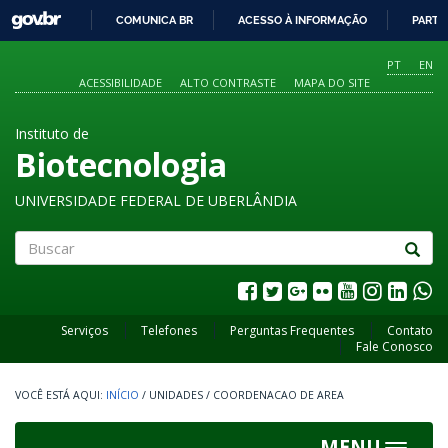
GOVBR
COMUNICA BR
ACESSO À INFORMAÇÃO
PARTI
IR
PARA
PT
EN
O
ACESSIBILIDADE
ALTO CONTRASTE
MAPA DO SITE
CONTEÚDO
Instituto de
Biotecnologia
UNIVERSIDADE FEDERAL DE UBERLÂNDIA
Buscar
Serviços
Telefones
Perguntas Frequentes
Contato
Fale Conosco
INÍCIO
/
UNIDADES
/
COORDENACAO DE AREA
MENU