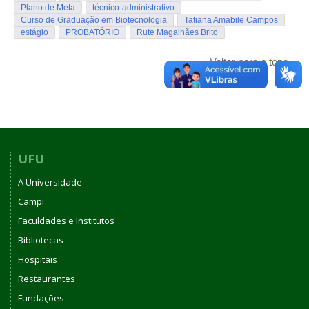
Plano de Meta
técnico-administrativo
Curso de Graduação em Biotecnologia
Tatiana Amabile Campos
estágio
PROBATÓRIO
Rute Magalhães Brito
Voltar para o topo
UFU
A Universidade
Campi
Faculdades e Institutos
Bibliotecas
Hospitais
Restaurantes
Fundações