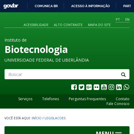
GOVBR
COMUNICA BR
ACESSO À INFORMAÇÃO
PARTI
IR
PARA
PT
EN
O
ACESSIBILIDADE
ALTO CONTRASTE
MAPA DO SITE
CONTEÚDO
Instituto de
Biotecnologia
UNIVERSIDADE FEDERAL DE UBERLÂNDIA
Buscar
Serviços
Telefones
Perguntas Frequentes
Contato
Fale Conosco
INÍCIO
/
LEGISLACOES
MENU