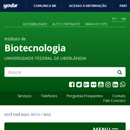
GOVBR
COMUNICA BR
ACESSO À INFORMAÇÃO
PARTI
IR
PARA
PT
EN
O
ACESSIBILIDADE
ALTO CONTRASTE
MAPA DO SITE
CONTEÚDO
Instituto de
Biotecnologia
UNIVERSIDADE FEDERAL DE UBERLÂNDIA
Buscar
Serviços
Telefones
Perguntas Frequentes
Contato
Fale Conosco
INÍCIO
/
TAGS
MENU