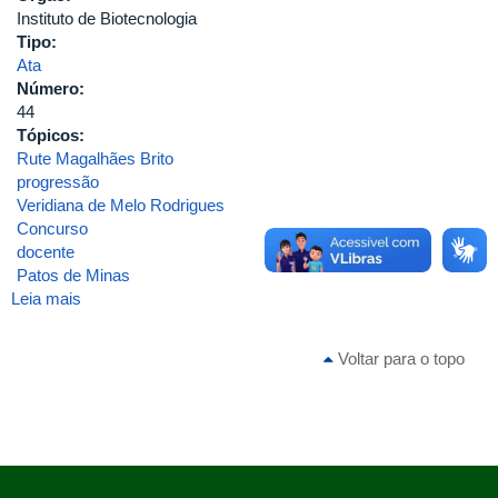
Instituto de Biotecnologia
INSTITUTO
Tipo:
DE
Ata
GENÉTICA
Número:
E
44
BIOQUÍMICA
Tópicos:
DA
Rute Magalhães Brito
UNIVERSIDADE
progressão
FEDERAL
Veridiana de Melo Rodrigues
DE
Concurso
UBERLÂNDIA
docente
Patos de Minas
Leia mais
sobre
ATA_INGEB_44_2010
Voltar para o topo