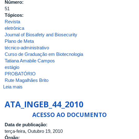
Número:
51
Tópicos:
Revista
eletrônica
Journal of Biosafety and Biosecurity
Plano de Meta
técnico-administrativo
Curso de Graduação em Biotecnologia
Tatiana Amabile Campos
estágio
PROBATÓRIO
Rute Magalhães Brito
Leia mais
sobre
ATA
DA
ATA_INGEB_44_2010
QUINQUAGÉSIMA
PRIMEIRA
ACESSO AO DOCUMENTO
REUNIÃO
Data de publicação:
DO
terça-feira, Outubro 19, 2010
CONSELHO
Órgão:
DO