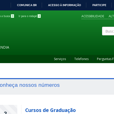
COMUNICA BR
ACESSO À INFORMAÇÃO
PARTICIPE
IR
PARA
ACESSIBILIDADE
AL
ra a busca
3
Ir para o rodapé
4
O
CONTEÚDO
Buscar
ÂNDIA
Serviços
Telefones
Perguntas 
onheça nossos números
Cursos de Graduação
2