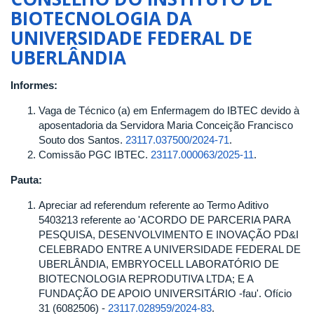
DE
BIOTECNOLOGIA DA
2025
UNIVERSIDADE FEDERAL DE
DO
UBERLÂNDIA
CONSELHO
DO
INSTITUTO
Informes:
DE
Vaga de Técnico (a) em Enfermagem do IBTEC devido à
BIOTECNOLOGIA
aposentadoria da Servidora Maria Conceição Francisco
DA
Souto dos Santos.
23117.037500/2024-71
.
UNIVERSIDADE
Comissão PGC IBTEC.
23117.000063/2025-11
.
FEDERAL
DE
Pauta:
UBERLÂNDIA
Apreciar ad referendum referente ao Termo Aditivo
5403213 referente ao 'ACORDO DE PARCERIA PARA
PESQUISA, DESENVOLVIMENTO E INOVAÇÃO PD&I
CELEBRADO ENTRE A UNIVERSIDADE FEDERAL DE
UBERLÂNDIA, EMBRYOCELL LABORATÓRIO DE
BIOTECNOLOGIA REPRODUTIVA LTDA; E A
FUNDAÇÃO DE APOIO UNIVERSITÁRIO -fau'. Ofício
31 (6082506) -
23117.028959/2024-83
.