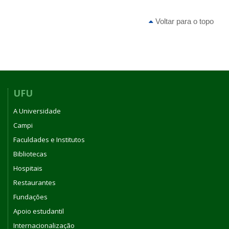
PORTARIA
DE
Voltar para o topo
PESSOAL
UFU
Nº
5062,
DE
06
DE
UFU
OUTUBRO
A Universidade
DE
2022
Campi
Faculdades e Institutos
Bibliotecas
Hospitais
Restaurantes
Fundações
Apoio estudantil
Internacionalização