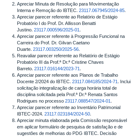
Apreciar Minuta de Resolução para Movimentação
Interna e Remoção do IBTEC.
23117.067945/2024-85
.
Apreciar parecer referente ao Relatório de Estágio
Probatório I do Prof. Dr. Allisson Benatti
Justino.
23117.000596/2025-01
.
Apreciar parecer referente à Progressão Funcional na
Carreira do Prof. Dr. Gilvan Caetano
Duarte.
23117.003250/2025-56
.
Reavaliar parecer referente ao Relatório de Estágio
Probatório III da Prof.ª Dr.ª Cristine Chaves
Barreto.
23117.016144/2023-71
.
Apreciar parecer referente aos Planos de Trabalho
Docente 2/2024 do IBTEC.
23117.084185/2024-71
. Inclui
solicitação integralização de carga horária total de
disciplina solicitada pela Prof.ª Dr.ª Renata Santos
Rodrigues no processo
23117.088547/2024-01
.
Apreciar parecer referente ao Inventário Patrimonial
IBTEC-2024.
23117.023184/2024-50
.
Apreciar minuta elaborada pela Comissão responsável
em aplicar formulário de pesquisa de satisfação e de
sugestões de melhorias do PDG IBTEC. Decisão