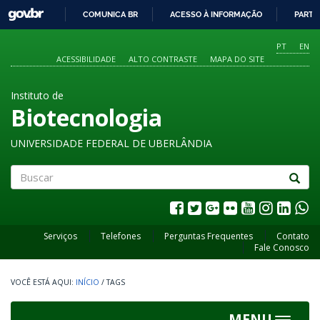
GOVBR
COMUNICA BR
ACESSO À INFORMAÇÃO
PARTI
IR
PARA
PT
EN
O
ACESSIBILIDADE
ALTO CONTRASTE
MAPA DO SITE
CONTEÚDO
Instituto de
Biotecnologia
UNIVERSIDADE FEDERAL DE UBERLÂNDIA
Buscar
Serviços
Telefones
Perguntas Frequentes
Contato
Fale Conosco
INÍCIO
/
TAGS
MENU