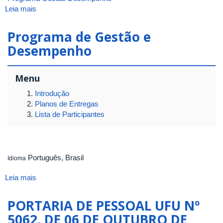
Leia mais
sobre
ATA
DA
Programa de Gestão e
10ª
Desempenho
REUNIÃO
[ORDINÁRIA]
DE
Menu
2024
DO
Introdução
CONSELHO
Planos de Entregas
DO
Lista de Participantes
INSTITUTO
DE
BIOTECNOLOGIA
DA
Português, Brasil
Idioma
UNIVERSIDADE
FEDERAL
Leia mais
sobre
DE
Programa
UBERLÂNDIA
de
PORTARIA DE PESSOAL UFU Nº
Gestão
5062, DE 06 DE OUTUBRO DE
e