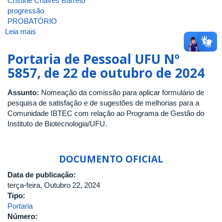
Cristine Chaves Barreto
progressão
PROBATÓRIO
Leia mais
sobre
ATA
DA
Portaria de Pessoal UFU Nº
3ª
5857, de 22 de outubro de 2024
REUNIÃO
[ORDINÁRIA]
Assunto:
Nomeação da comissão para aplicar formulário de
DE
pesquisa de satisfação e de sugestões de melhorias para a
2025
Comunidade IBTEC com relação ao Programa de Gestão do
DO
Instituto de Biotecnologia/UFU.
CONSELHO
DO
INSTITUTO
DE
DOCUMENTO OFICIAL
BIOTECNOLOGIA
Data de publicação:
DA
terça-feira, Outubro 22, 2024
UNIVERSIDADE
Tipo:
FEDERAL
Portaria
DE
Número:
UBERLÂNDIA