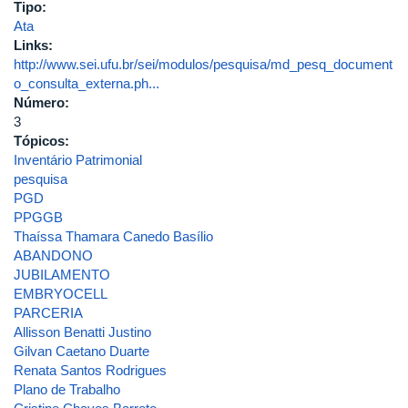
Tipo:
Ata
Links:
http://www.sei.ufu.br/sei/modulos/pesquisa/md_pesq_document
o_consulta_externa.ph...
Número:
3
Tópicos:
Inventário Patrimonial
pesquisa
PGD
PPGGB
Thaíssa Thamara Canedo Basílio
ABANDONO
JUBILAMENTO
EMBRYOCELL
PARCERIA
Allisson Benatti Justino
Gilvan Caetano Duarte
Renata Santos Rodrigues
Plano de Trabalho