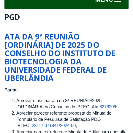
Toggle
navigat
PGD
ATA DA 9ª REUNIÃO
[ORDINÁRIA] DE 2025 DO
CONSELHO DO INSTITUTO DE
BIOTECNOLOGIA DA
UNIVERSIDADE FEDERAL DE
UBERLÂNDIA
Pauta:
Aprovar e assinar ata da 8ª REUNIÃO/2025
[ORDINÁRIA] do Conselho do IBTEC. Ata
6278209
;
Apreciar parecer referente proposta de Minuta de
Formulário de Pesquisa de Satistação PDG
IBTEC.
23117.071941/2024-00
;
Apreciar parecer referente Minuta de Edital para consulta