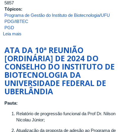
5857
Tópicos:
Programa de Gestão do Instituto de Biotecnologia/UFU
PDG/IBTEC
PGD
Leia mais
sobre
Portaria
de
ATA DA 10ª REUNIÃO
Pessoal
[ORDINÁRIA] DE 2024 DO
UFU
CONSELHO DO INSTITUTO DE
Nº
5857,
BIOTECNOLOGIA DA
de
UNIVERSIDADE FEDERAL DE
22
UBERLÂNDIA
de
outubro
de
Pauta:
2024
Relatório de progressão funcional da Prof Dr. Nilson
Nicolau Júnior;
Atualização da proposta de adesão ao Programa de