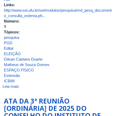
Links:
http://www.sei.ufu.br/sei/modulos/pesquisa/md_pesq_document
o_consulta_externa.ph...
Número:
9
Tópicos:
pesquisa
PGD
Edital
ELEIÇÃO
Gilvan Caetano Duarte
Matheus de Souza Gomes
ESPAÇO FÍSICO
Extensão
ICBIM
Leia mais
sobre
ATA
DA
ATA DA 3ª REUNIÃO
9ª
[ORDINÁRIA] DE 2025 DO
REUNIÃO
CONSELHO DO INSTITUTO DE
[ORDINÁRIA]