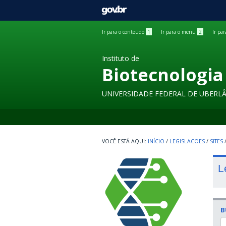
GOVBR
Ir para o conteúdo
1
Ir para o menu
2
Ir pa
Instituto de
Biotecnologia
UNIVERSIDADE FEDERAL DE UBERL
INÍCIO
/
LEGISLACOES
/
SITES
L
B