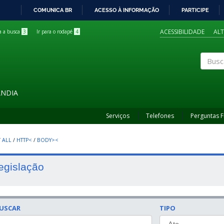
COMUNICA BR
ACESSO À INFORMAÇÃO
PARTICIPE
IR
PARA
ACESSIBILIDADE
AL
ra a busca
3
Ir para o rodapé
4
O
CONTEÚDO
Buscar
ÂNDIA
Serviços
Telefones
Perguntas 
/
ALL
/
HTTP<
/
BODY><
egislação
USCAR
TIPO