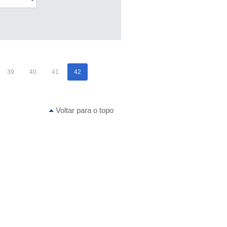
39
40
41
42
Voltar para o topo