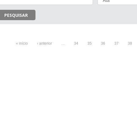
PESQUISAR
« início
‹ anterior
…
34
35
36
37
38