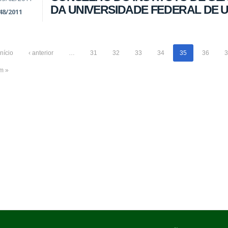
DA UNIVERSIDADE FEDERAL DE 
48/2011
início
‹ anterior
…
31
32
33
34
35
36
3
im »