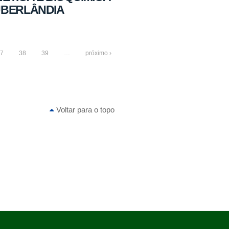
UBERLÂNDIA
7
38
39
…
próximo ›
Voltar para o topo