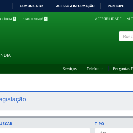
COMUNICA BR
ACESSO À INFORMAÇÃO
PARTICIPE
IR
PARA
ACESSIBILIDADE
AL
ra a busca
3
Ir para o rodapé
4
O
CONTEÚDO
Buscar
ÂNDIA
Serviços
Telefones
Perguntas 
egislação
USCAR
TIPO