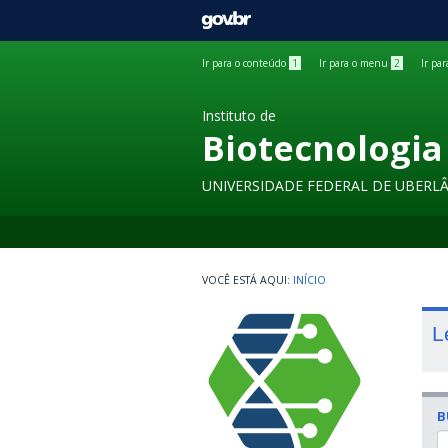
GOVBR
Ir para o conteúdo
1
Ir para o menu
2
Ir pa
Instituto de
Biotecnologia
UNIVERSIDADE FEDERAL DE UBERL
INÍCIO
L
B