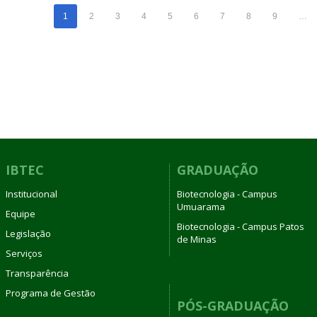
1
2
3
4
5
6
7
8
9
…
IBTEC
GRADUAÇÃO
Institucional
Biotecnologia - Campus
Umuarama
Equipe
Biotecnologia - Campus Patos
Legislação
de Minas
Serviços
Transparência
Programa de Gestão
PÓS-GRADUAÇÃO