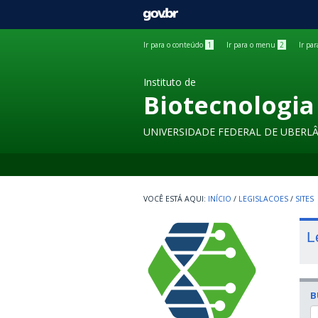
GOVBR
Ir para o conteúdo
1
Ir para o menu
2
Ir pa
Instituto de
Biotecnologia
UNIVERSIDADE FEDERAL DE UBERL
INÍCIO
/
LEGISLACOES
/
SITES
L
B