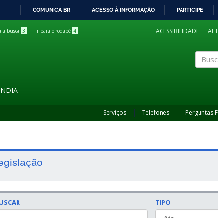
COMUNICA BR
ACESSO À INFORMAÇÃO
PARTICIPE
IR
PARA
ACESSIBILIDADE
AL
ra a busca
3
Ir para o rodapé
4
O
CONTEÚDO
Buscar
ÂNDIA
Serviços
Telefones
Perguntas 
egislação
USCAR
TIPO