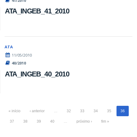
41/2010
ATA_INGEB_41_2010
ATA
11/05/2010
40/2010
ATA_INGEB_40_2010
« início
‹ anterior
…
32
33
34
35
36
37
38
39
40
…
próximo ›
fim »