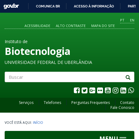
GOVBR
COMUNICA BR
ACESSO À INFORMAÇÃO
PARTI
IR
PARA
PT
EN
O
ACESSIBILIDADE
ALTO CONTRASTE
MAPA DO SITE
CONTEÚDO
Instituto de
Biotecnologia
UNIVERSIDADE FEDERAL DE UBERLÂNDIA
Buscar
Serviços
Telefones
Perguntas Frequentes
Contato
Fale Conosco
INÍCIO
MENU