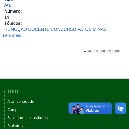
Ata
Número:
14
Tópicos:
REMOÇÃO DOCENTE CONCURSO PATOS MINAS
Leia mais
sobre
ATA
DA
Voltar para o topo
DÉCIMA
QUARTA
REUNIÃO
(EXTRAORDINÁRIA)
DO
ANO
DE
UFU
2012
A Universidade
DO
CONSELHO
Campi
DO
Faculdades e Institutos
INSTITUTO
Bibliotecas
DE