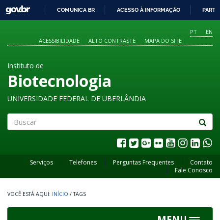
GOVBR
COMUNICA BR
ACESSO À INFORMAÇÃO
PARTI
IR
PARA
PT
EN
O
ACESSIBILIDADE
ALTO CONTRASTE
MAPA DO SITE
CONTEÚDO
Instituto de
Biotecnologia
UNIVERSIDADE FEDERAL DE UBERLÂNDIA
Buscar
Serviços
Telefones
Perguntas Frequentes
Contato
Fale Conosco
INÍCIO
/
TAGS
MENU