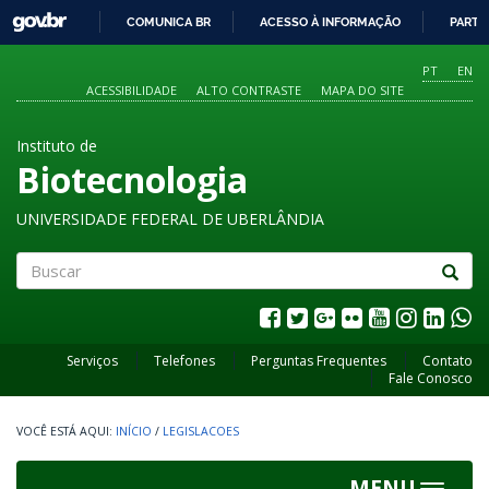
GOVBR
COMUNICA BR
ACESSO À INFORMAÇÃO
PARTI
IR
PARA
PT
EN
O
ACESSIBILIDADE
ALTO CONTRASTE
MAPA DO SITE
CONTEÚDO
Instituto de
Biotecnologia
UNIVERSIDADE FEDERAL DE UBERLÂNDIA
Buscar
Serviços
Telefones
Perguntas Frequentes
Contato
Fale Conosco
INÍCIO
/
LEGISLACOES
MENU