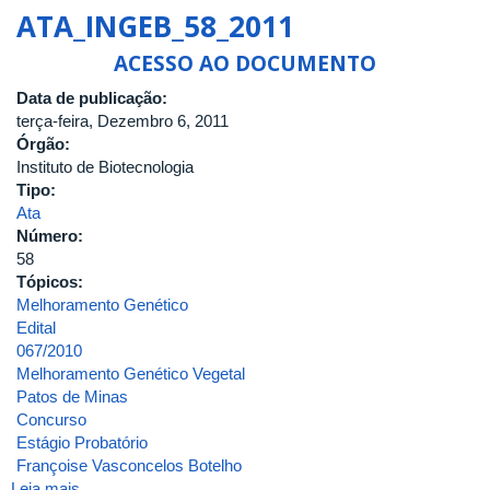
de
ATA_INGEB_58_2011
Seleção
de
ACESSO AO DOCUMENTO
Monitores
Data de publicação:
2021/2
terça-feira, Dezembro 6, 2011
-
Órgão:
Patos
Instituto de Biotecnologia
de
Tipo:
Minas
Ata
Número:
58
Tópicos:
Melhoramento Genético
Edital
067/2010
Melhoramento Genético Vegetal
Patos de Minas
Concurso
Estágio Probatório
Françoise Vasconcelos Botelho
Leia mais
sobre