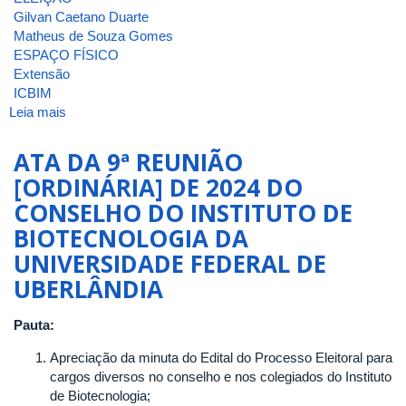
Gilvan Caetano Duarte
Matheus de Souza Gomes
ESPAÇO FÍSICO
Extensão
ICBIM
Leia mais
sobre
ATA
DA
ATA DA 9ª REUNIÃO
9ª
[ORDINÁRIA] DE 2024 DO
REUNIÃO
CONSELHO DO INSTITUTO DE
[ORDINÁRIA]
DE
BIOTECNOLOGIA DA
2025
UNIVERSIDADE FEDERAL DE
DO
UBERLÂNDIA
CONSELHO
DO
INSTITUTO
Pauta:
DE
Apreciação da minuta do Edital do Processo Eleitoral para
BIOTECNOLOGIA
cargos diversos no conselho e nos colegiados do Instituto
DA
de Biotecnologia;
UNIVERSIDADE