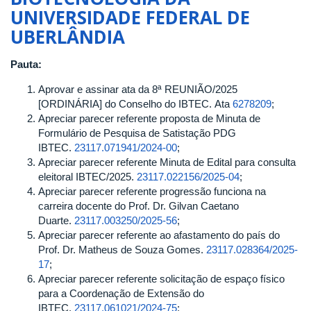
2025
UNIVERSIDADE FEDERAL DE
DO
UBERLÂNDIA
CONSELHO
DO
INSTITUTO
Pauta:
DE
Aprovar e assinar ata da 8ª REUNIÃO/2025
BIOTECNOLOGIA
[ORDINÁRIA] do Conselho do IBTEC. Ata
6278209
;
DA
Apreciar parecer referente proposta de Minuta de
UNIVERSIDADE
Formulário de Pesquisa de Satistação PDG
FEDERAL
IBTEC.
23117.071941/2024-00
;
DE
Apreciar parecer referente Minuta de Edital para consulta
UBERLÂNDIA
eleitoral IBTEC/2025.
23117.022156/2025-04
;
Apreciar parecer referente progressão funciona na
carreira docente do Prof. Dr. Gilvan Caetano
Duarte.
23117.003250/2025-56
;
Apreciar parecer referente ao afastamento do país do
Prof. Dr. Matheus de Souza Gomes.
23117.028364/2025-
17
;
Apreciar parecer referente solicitação de espaço físico
para a Coordenação de Extensão do
IBTEC.
23117.061021/2024-75
;