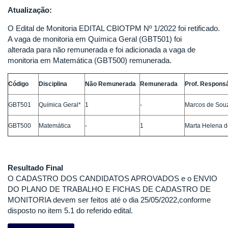
Atualização:
O Edital de Monitoria EDITAL CBIOTPM Nº 1/2022 foi retificado.
A vaga de monitoria em Química Geral (GBT501) foi
alterada para não remunerada e foi adicionada a vaga de
monitoria em Matemática (GBT500) remunerada.
Código
Disciplina
Não Remunerada
Remunerada
Prof. Respons
GBT501
Química Geral*
1
-
Marcos de Sou
GBT500
Matemática
-
1
Marta Helena de
Resultado Final
O CADASTRO DOS CANDIDATOS APROVADOS e o ENVIO
DO PLANO DE TRABALHO E FICHAS DE CADASTRO DE
MONITORIA devem ser feitos até o dia 25/05/2022,conforme
disposto no item 5.1 do referido edital.