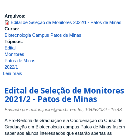
Arquivos:
Edital de Seleção de Monitores 2022/1 - Patos de Minas
Curso:
Biotecnologia Campus Patos de Minas
Tópicos:
Edital
Monitores
Patos de Minas
2022/1
Leia mais
sobre
Edital
de
Edital de Seleção de Monitores
Seleção
2021/2 - Patos de Minas
de
Monitores
Enviado por
milton.junior@ufu.br
em ter, 10/05/2022 - 15:48
2022/1
-
A Pró-Reitoria de Graduação e a Coordenação do Curso de
Patos
Graduação em Biotecnologia campus Patos de Minas fazem
de
saber aos alunos interessados que estarão abertas as