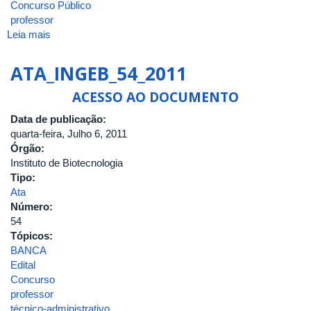
Concurso Público
professor
Leia mais
sobre
ATA_INGEB_55_2011-
B
ATA_INGEB_54_2011
ACESSO AO DOCUMENTO
Data de publicação:
quarta-feira, Julho 6, 2011
Órgão:
Instituto de Biotecnologia
Tipo:
Ata
Número:
54
Tópicos:
BANCA
Edital
Concurso
professor
técnico-administrativo