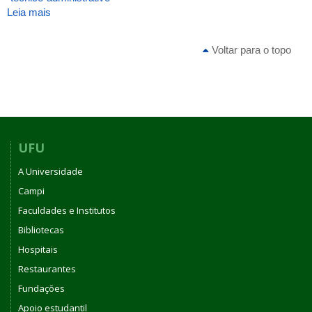
Leia mais
sobre
ATA_INGEB_54_2011
Voltar para o topo
UFU
A Universidade
Campi
Faculdades e Institutos
Bibliotecas
Hospitais
Restaurantes
Fundações
Apoio estudantil