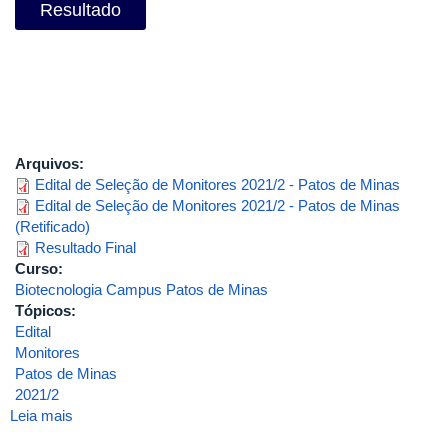
Resultado
Arquivos:
Edital de Seleção de Monitores 2021/2 - Patos de Minas
Edital de Seleção de Monitores 2021/2 - Patos de Minas
(Retificado)
Resultado Final
Curso:
Biotecnologia Campus Patos de Minas
Tópicos:
Edital
Monitores
Patos de Minas
2021/2
Leia mais
sobre
Edital