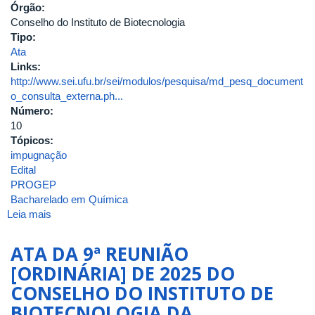
Órgão:
Conselho do Instituto de Biotecnologia
Tipo:
Ata
Links:
http://www.sei.ufu.br/sei/modulos/pesquisa/md_pesq_document
o_consulta_externa.ph...
Número:
10
Tópicos:
impugnação
Edital
PROGEP
Bacharelado em Química
Leia mais
sobre
ATA
DA
ATA DA 9ª REUNIÃO
10ª
[ORDINÁRIA] DE 2025 DO
REUNIÃO
CONSELHO DO INSTITUTO DE
[EXTRAORDINÁRIA]
DE
BIOTECNOLOGIA DA