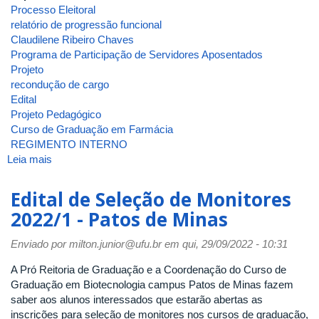
Processo Eleitoral
relatório de progressão funcional
Claudilene Ribeiro Chaves
Programa de Participação de Servidores Aposentados
Projeto
recondução de cargo
Edital
Projeto Pedagógico
Curso de Graduação em Farmácia
REGIMENTO INTERNO
Leia mais
sobre
ATA
DA
Edital de Seleção de Monitores
9ª
2022/1 - Patos de Minas
REUNIÃO
[ORDINÁRIA]
Enviado por
milton.junior@ufu.br
em qui, 29/09/2022 - 10:31
DE
2024
A Pró Reitoria de Graduação e a Coordenação do Curso de
DO
Graduação em Biotecnologia campus Patos de Minas fazem
CONSELHO
saber aos alunos interessados que estarão abertas as
DO
inscrições para seleção de monitores nos cursos de graduação,