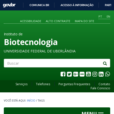
GOVBR
COMUNICA BR
ACESSO À INFORMAÇÃO
PARTI
IR
PARA
PT
EN
O
ACESSIBILIDADE
ALTO CONTRASTE
MAPA DO SITE
CONTEÚDO
Instituto de
Biotecnologia
UNIVERSIDADE FEDERAL DE UBERLÂNDIA
Buscar
Serviços
Telefones
Perguntas Frequentes
Contato
Fale Conosco
INÍCIO
/
TAGS
MENU