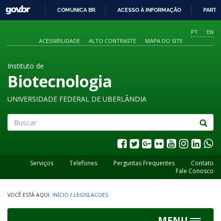
GOVBR
COMUNICA BR
ACESSO À INFORMAÇÃO
PARTI
IR
PARA
PT
EN
O
ACESSIBILIDADE
ALTO CONTRASTE
MAPA DO SITE
CONTEÚDO
Instituto de
Biotecnologia
UNIVERSIDADE FEDERAL DE UBERLÂNDIA
Buscar
Serviços
Telefones
Perguntas Frequentes
Contato
Fale Conosco
INÍCIO
/
LEGISLACOES
MENU