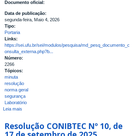
Documento oficial:
Umuarama
Data de publicação:
segunda-feira, Maio 4, 2026
Tipo:
Portaria
Links:
https://sei.ufu.br/sei/modulos/pesquisa/md_pesq_documento_c
onsulta_externa.php?b...
Número:
2266
Tópicos:
minuta
resolução
norma geral
segurança
Laboratório
Leia mais
sobre
Portaria
de
Resolução CONIBTEC Nº 10, de
Pessoal
17 de setembro de 2025
UFU