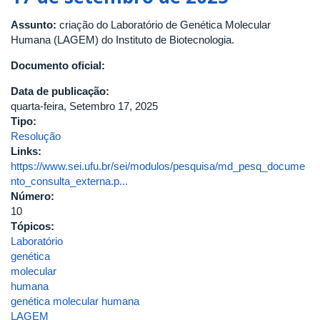
Nº
Assunto:
criação do Laboratório de Genética Molecular
2266,
Humana (LAGEM) do Instituto de Biotecnologia.
de
04
Documento oficial:
de
maio
Data de publicação:
de
quarta-feira, Setembro 17, 2025
2026
Tipo:
Resolução
Links:
https://www.sei.ufu.br/sei/modulos/pesquisa/md_pesq_docume
nto_consulta_externa.p...
Número:
10
Tópicos:
Laboratório
genética
molecular
humana
genética molecular humana
LAGEM