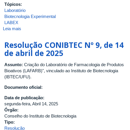
Tópicos:
Laboratório
Biotecnologia Experimental
LABEX
Leia mais
sobre
Resolução
CONIBTEC
Resolução CONIBTEC Nº 9, de 14
Nº
de abril de 2025
8,
de
Assunto:
Criação do Laboratório de Farmacologia de Produtos
03
Bioativos (LAFARB)", vinculado ao Instituto de Biotecnologia
de
(IBTEC/UFU).
janeiro
de
Documento oficial:
2025
Data de publicação:
segunda-feira, Abril 14, 2025
Órgão:
Conselho do Instituto de Biotecnologia
Tipo:
Resolução