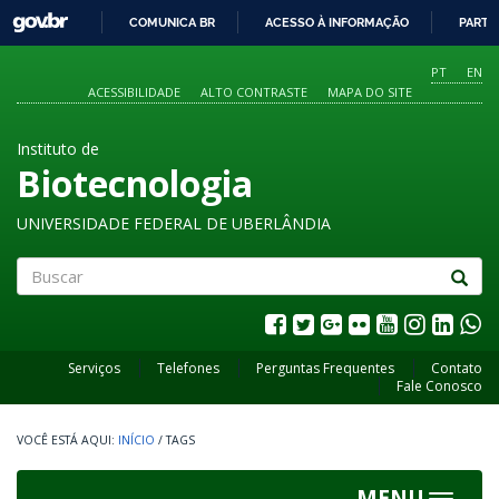
GOVBR
COMUNICA BR
ACESSO À INFORMAÇÃO
PARTI
IR
PARA
PT
EN
O
ACESSIBILIDADE
ALTO CONTRASTE
MAPA DO SITE
CONTEÚDO
Instituto de
Biotecnologia
UNIVERSIDADE FEDERAL DE UBERLÂNDIA
Buscar
Serviços
Telefones
Perguntas Frequentes
Contato
Fale Conosco
INÍCIO
/
TAGS
MENU