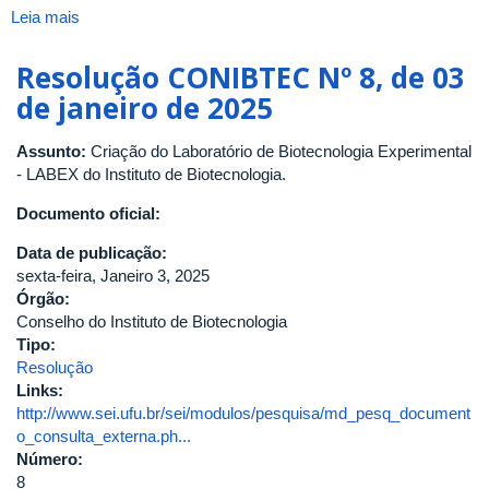
Leia mais
sobre
Resolução
CONIBTEC
Resolução CONIBTEC Nº 8, de 03
Nº
de janeiro de 2025
10,
de
Assunto:
Criação do Laboratório de Biotecnologia Experimental
17
- LABEX do Instituto de Biotecnologia.
de
setembro
Documento oficial:
de
2025
Data de publicação:
sexta-feira, Janeiro 3, 2025
Órgão:
Conselho do Instituto de Biotecnologia
Tipo:
Resolução
Links:
http://www.sei.ufu.br/sei/modulos/pesquisa/md_pesq_document
o_consulta_externa.ph...
Número:
8