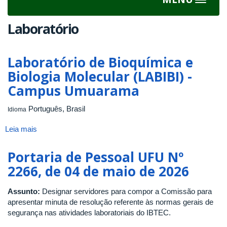
Toggle
navigat
Laboratório
Laboratório de Bioquímica e
Biologia Molecular (LABIBI) -
Campus Umuarama
Português, Brasil
Idioma
Leia mais
sobre
Laboratório
de
Portaria de Pessoal UFU Nº
Bioquímica
2266, de 04 de maio de 2026
e
Biologia
Assunto:
Designar servidores para compor a Comissão para
Molecular
apresentar minuta de resolução referente às normas gerais de
(LABIBI)
segurança nas atividades laboratoriais do IBTEC.
-
Campus