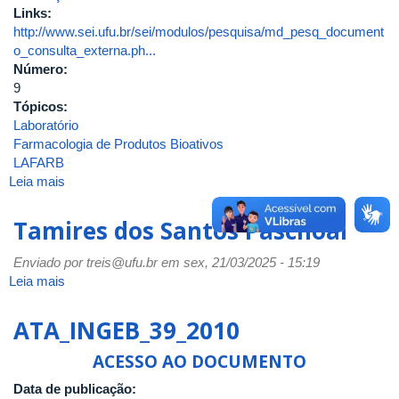
Links:
http://www.sei.ufu.br/sei/modulos/pesquisa/md_pesq_document
o_consulta_externa.ph...
Número:
9
Tópicos:
Laboratório
Farmacologia de Produtos Bioativos
LAFARB
Leia mais
sobre
Resolução
CONIBTEC
Tamires dos Santos Paschoal
Nº
9,
Enviado por
treis@ufu.br
em sex, 21/03/2025 - 15:19
de
Leia mais
sobre
14
Tamires
de
dos
ATA_INGEB_39_2010
abril
Santos
de
Paschoal
ACESSO AO DOCUMENTO
2025
Data de publicação: