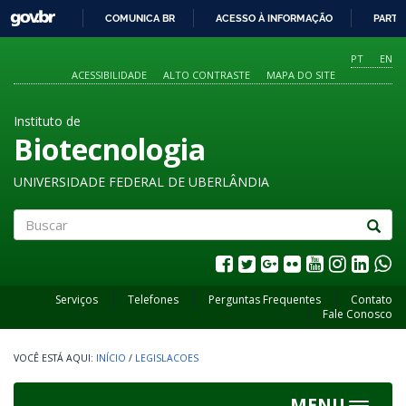
GOVBR
COMUNICA BR
ACESSO À INFORMAÇÃO
PARTI
IR
PARA
PT
EN
O
ACESSIBILIDADE
ALTO CONTRASTE
MAPA DO SITE
CONTEÚDO
Instituto de
Biotecnologia
UNIVERSIDADE FEDERAL DE UBERLÂNDIA
Buscar
Serviços
Telefones
Perguntas Frequentes
Contato
Fale Conosco
INÍCIO
/
LEGISLACOES
MENU