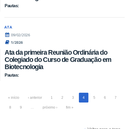
Pautas:
ATA
09/02/2026
1/2026
Ata da primeira Reunião Ordinária do
Colegiado do Curso de Graduação em
Biotecnologia
Pautas:
« início
‹ anterior
1
2
3
4
5
6
7
8
9
…
próximo ›
fim »