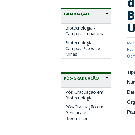
d
B
GRADUAÇÃO
U
Biotecnologia -
Campus Umuarama
Biotecnologia -
por
Campus Patos de
Publ
Minas
Últi
Tip
PÓS-GRADUAÇÃO
Nú
Pós-Graduação em
Dat
Biotecnologia
Ór
Pós-Graduação em
Pau
Genética e
Bioquímica