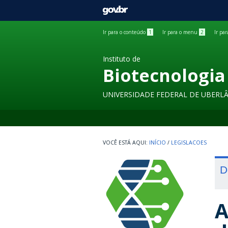
GOVBR
Ir para o conteúdo
1
Ir para o menu
2
Ir pa
Instituto de
Biotecnologia
UNIVERSIDADE FEDERAL DE UBERL
INÍCIO
/
LEGISLACOES
D
A