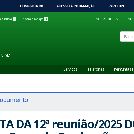
COMUNICA BR
ACESSO À INFORMAÇÃO
PARTICIPE
IR
PARA
ACESSIBILIDADE
AL
ra a busca
3
Ir para o rodapé
4
O
CONTEÚDO
Buscar
ÂNDIA
Serviços
Telefones
Perguntas 
ocumento
TA DA 12ª reunião/2025 D