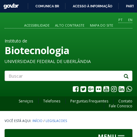
GOVBR
COMUNICA BR
ACESSO À INFORMAÇÃO
PARTI
IR
PARA
PT
EN
O
ACESSIBILIDADE
ALTO CONTRASTE
MAPA DO SITE
CONTEÚDO
Instituto de
Biotecnologia
UNIVERSIDADE FEDERAL DE UBERLÂNDIA
Buscar
Serviços
Telefones
Perguntas Frequentes
Contato
Fale Conosco
INÍCIO
/
LEGISLACOES
MENU