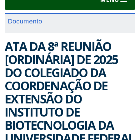
Toggle
navigat
Documento
ATA DA 8ª REUNIÃO
[ORDINÁRIA] DE 2025
DO COLEGIADO DA
COORDENAÇÃO DE
EXTENSÃO DO
INSTITUTO DE
BIOTECNOLOGIA DA
UNIVERSIDADE FEDERAL