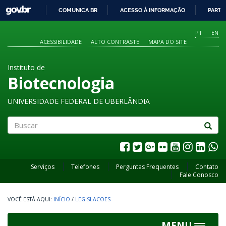
GOVBR
COMUNICA BR
ACESSO À INFORMAÇÃO
PARTI
IR
PARA
PT
EN
O
ACESSIBILIDADE
ALTO CONTRASTE
MAPA DO SITE
CONTEÚDO
Instituto de
Biotecnologia
UNIVERSIDADE FEDERAL DE UBERLÂNDIA
Buscar
Serviços
Telefones
Perguntas Frequentes
Contato
Fale Conosco
INÍCIO
/
LEGISLACOES
MENU