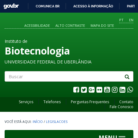
GOVBR
COMUNICA BR
ACESSO À INFORMAÇÃO
PARTI
IR
PARA
PT
EN
O
ACESSIBILIDADE
ALTO CONTRASTE
MAPA DO SITE
CONTEÚDO
Instituto de
Biotecnologia
UNIVERSIDADE FEDERAL DE UBERLÂNDIA
Buscar
Serviços
Telefones
Perguntas Frequentes
Contato
Fale Conosco
INÍCIO
/
LEGISLACOES
MENU