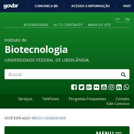
GOVBR
COMUNICA BR
ACESSO À INFORMAÇÃO
PARTI
IR
PARA
PT
EN
O
ACESSIBILIDADE
ALTO CONTRASTE
MAPA DO SITE
CONTEÚDO
Instituto de
Biotecnologia
UNIVERSIDADE FEDERAL DE UBERLÂNDIA
Buscar
Serviços
Telefones
Perguntas Frequentes
Contato
Fale Conosco
INÍCIO
/
LEGISLACOES
MENU