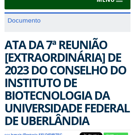
Toggle
navigat
Documento
ATA DA 7ª REUNIÃO
[EXTRAORDINÁRIA] DE
2023 DO CONSELHO DO
INSTITUTO DE
BIOTECNOLOGIA DA
UNIVERSIDADE FEDERAL
DE UBERLÂNDIA