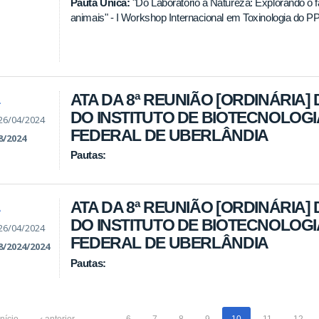
Pauta Única:
"Do Laboratório à Natureza: Explorando o
animais" - I Workshop Internacional em Toxinologia do
ATA DA 8ª REUNIÃO [ORDINÁRIA]
A
DO INSTITUTO DE BIOTECNOLOGI
26/04/2024
FEDERAL DE UBERLÂNDIA
8/2024
Pautas:
ATA DA 8ª REUNIÃO [ORDINÁRIA]
A
DO INSTITUTO DE BIOTECNOLOGI
26/04/2024
FEDERAL DE UBERLÂNDIA
8/2024/2024
Pautas:
início
‹ anterior
…
6
7
8
9
10
11
12