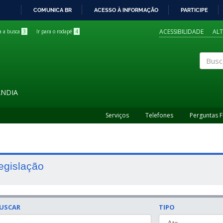
COMUNICA BR
ACESSO À INFORMAÇÃO
PARTICIPE
IR
PARA
ACESSIBILIDADE
AL
ra a busca
3
Ir para o rodapé
4
O
CONTEÚDO
Buscar
ÂNDIA
Serviços
Telefones
Perguntas 
egislação
USCAR
TIPO