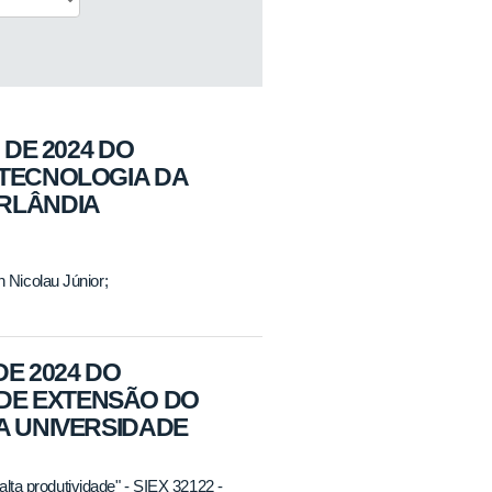
 DE 2024 DO
OTECNOLOGIA DA
ERLÂNDIA
n Nicolau Júnior;
DE 2024 DO
DE EXTENSÃO DO
A UNIVERSIDADE
lta produtividade" - SIEX 32122 -