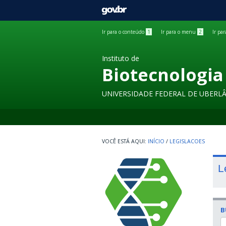
GOVBR
Ir para o conteúdo
1
Ir para o menu
2
Ir pa
Instituto de
Biotecnologia
UNIVERSIDADE FEDERAL DE UBERL
INÍCIO
/
LEGISLACOES
L
B