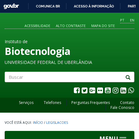
GOVBR
COMUNICA BR
ACESSO À INFORMAÇÃO
PARTI
IR
PARA
PT
EN
O
ACESSIBILIDADE
ALTO CONTRASTE
MAPA DO SITE
CONTEÚDO
Instituto de
Biotecnologia
UNIVERSIDADE FEDERAL DE UBERLÂNDIA
Buscar
Serviços
Telefones
Perguntas Frequentes
Contato
Fale Conosco
INÍCIO
/
LEGISLACOES
MENU