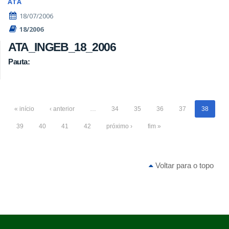
ATA
18/07/2006
18/2006
ATA_INGEB_18_2006
Pauta:
« início
‹ anterior
…
34
35
36
37
38
39
40
41
42
próximo ›
fim »
Voltar para o topo