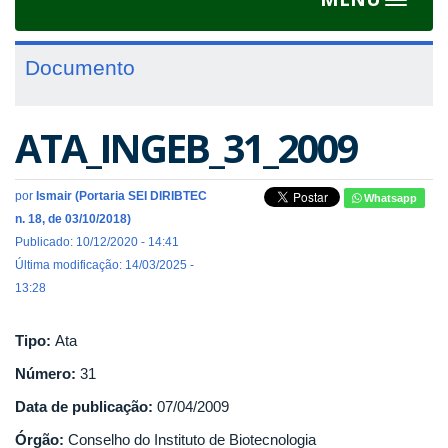
Toggle
navigat
Documento
ATA_INGEB_31_2009
por
Ismair (Portaria SEI DIRIBTEC
Whatsapp
n. 18, de 03/10/2018)
Publicado: 10/12/2020 - 14:41
Última modificação: 14/03/2025 -
13:28
Tipo:
Ata
Número:
31
Data de publicação:
07/04/2009
Órgão:
Conselho do Instituto de Biotecnologia