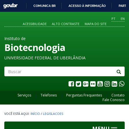
GOVBR
COMUNICA BR
ACESSO À INFORMAÇÃO
PARTI
IR
PARA
PT
EN
O
ACESSIBILIDADE
ALTO CONTRASTE
MAPA DO SITE
CONTEÚDO
Instituto de
Biotecnologia
UNIVERSIDADE FEDERAL DE UBERLÂNDIA
Buscar
Serviços
Telefones
Perguntas Frequentes
Contato
Fale Conosco
INÍCIO
/
LEGISLACOES
MENU