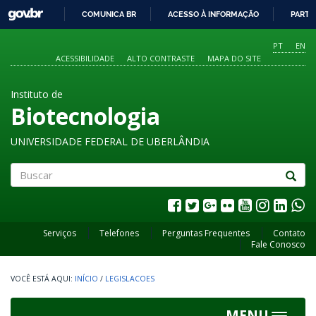
GOVBR
COMUNICA BR
ACESSO À INFORMAÇÃO
PARTI
IR
PARA
PT
EN
O
ACESSIBILIDADE
ALTO CONTRASTE
MAPA DO SITE
CONTEÚDO
Instituto de
Biotecnologia
UNIVERSIDADE FEDERAL DE UBERLÂNDIA
Buscar
Serviços
Telefones
Perguntas Frequentes
Contato
Fale Conosco
INÍCIO
/
LEGISLACOES
MENU