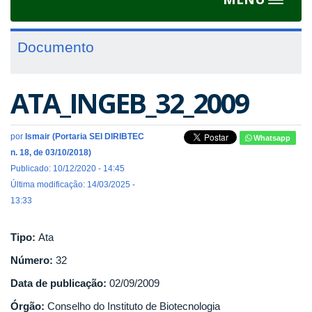
Toggle
navigat
Documento
ATA_INGEB_32_2009
por
Ismair (Portaria SEI DIRIBTEC
Whatsapp
n. 18, de 03/10/2018)
Publicado: 10/12/2020 - 14:45
Última modificação: 14/03/2025 -
13:33
Tipo:
Ata
Número:
32
Data de publicação:
02/09/2009
Órgão:
Conselho do Instituto de Biotecnologia