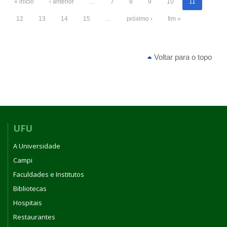
« início
‹ anterior
…
7
8
9
10
11
12
13
14
15
…
próximo ›
fim »
Voltar para o topo
UFU
A Universidade
Campi
Faculdades e Institutos
Bibliotecas
Hospitais
Restaurantes