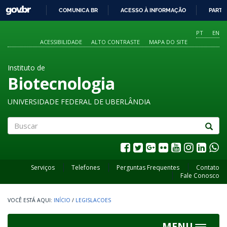
GOVBR
COMUNICA BR
ACESSO À INFORMAÇÃO
PARTI
IR
PARA
PT
EN
O
ACESSIBILIDADE
ALTO CONTRASTE
MAPA DO SITE
CONTEÚDO
Instituto de
Biotecnologia
UNIVERSIDADE FEDERAL DE UBERLÂNDIA
Buscar
Serviços
Telefones
Perguntas Frequentes
Contato
Fale Conosco
INÍCIO
/
LEGISLACOES
MENU