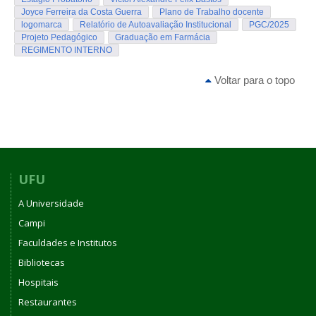
Joyce Ferreira da Costa Guerra
Plano de Trabalho docente
logomarca
Relatório de Autoavaliação Institucional
PGC/2025
Projeto Pedagógico
Graduação em Farmácia
REGIMENTO INTERNO
Voltar para o topo
UFU
A Universidade
Campi
Faculdades e Institutos
Bibliotecas
Hospitais
Restaurantes