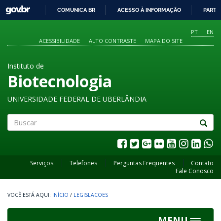
GOVBR
COMUNICA BR
ACESSO À INFORMAÇÃO
PARTI
IR
PARA
PT
EN
O
ACESSIBILIDADE
ALTO CONTRASTE
MAPA DO SITE
CONTEÚDO
Instituto de
Biotecnologia
UNIVERSIDADE FEDERAL DE UBERLÂNDIA
Buscar
Serviços
Telefones
Perguntas Frequentes
Contato
Fale Conosco
INÍCIO
/
LEGISLACOES
MENU