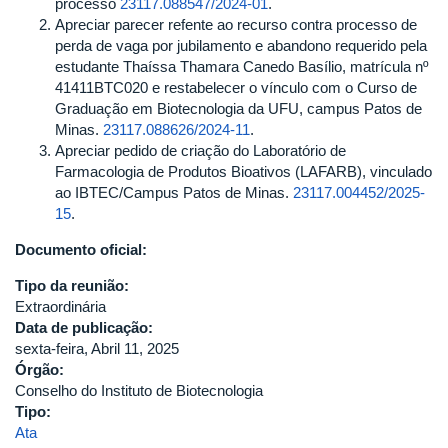
processo
23117.088547/2024-01
.
UBERLÂNDIA
Apreciar parecer refente ao recurso contra processo de
perda de vaga por jubilamento e abandono requerido pela
estudante Thaíssa Thamara Canedo Basílio, matrícula nº
41411BTC020 e restabelecer o vínculo com o Curso de
Graduação em Biotecnologia da UFU, campus Patos de
Minas.
23117.088626/2024-11
.
Apreciar pedido de criação do Laboratório de
Farmacologia de Produtos Bioativos (LAFARB), vinculado
ao IBTEC/Campus Patos de Minas.
23117.004452/2025-
15
.
Documento oficial:
Tipo da reunião:
Extraordinária
Data de publicação:
sexta-feira, Abril 11, 2025
Órgão:
Conselho do Instituto de Biotecnologia
Tipo:
Ata