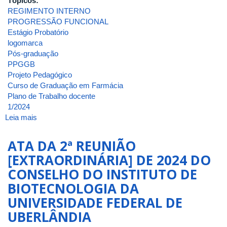
Tópicos:
REGIMENTO INTERNO
PROGRESSÃO FUNCIONAL
Estágio Probatório
logomarca
Pós-graduação
PPGGB
Projeto Pedagógico
Curso de Graduação em Farmácia
Plano de Trabalho docente
1/2024
Leia mais
sobre
ATA
DA
ATA DA 2ª REUNIÃO
4ª
[EXTRAORDINÁRIA] DE 2024 DO
REUNIÃO
CONSELHO DO INSTITUTO DE
[ORDINÁRIA]
DE
BIOTECNOLOGIA DA
2024
UNIVERSIDADE FEDERAL DE
DO
UBERLÂNDIA
CONSELHO
DO