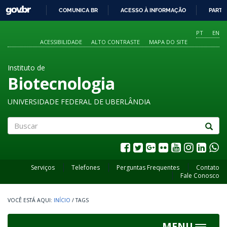
GOVBR
COMUNICA BR
ACESSO À INFORMAÇÃO
PARTI
IR
PARA
PT
EN
O
ACESSIBILIDADE
ALTO CONTRASTE
MAPA DO SITE
CONTEÚDO
Instituto de
Biotecnologia
UNIVERSIDADE FEDERAL DE UBERLÂNDIA
Buscar
Serviços
Telefones
Perguntas Frequentes
Contato
Fale Conosco
INÍCIO
/
TAGS
MENU