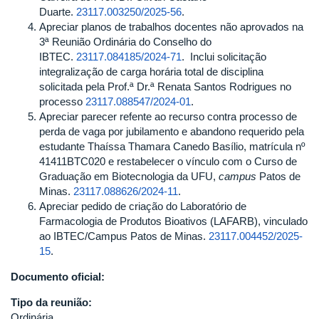
Duarte.
23117.003250/2025-56
.
Apreciar planos de trabalhos docentes não aprovados na
3ª Reunião Ordinária do Conselho do
IBTEC.
23117.084185/2024-71
. Inclui solicitação
integralização de carga horária total de disciplina
solicitada pela Prof.ª Dr.ª Renata Santos Rodrigues no
processo
23117.088547/2024-01
.
Apreciar parecer refente ao recurso contra processo de
perda de vaga por jubilamento e abandono requerido pela
estudante Thaíssa Thamara Canedo Basílio, matrícula nº
41411BTC020 e restabelecer o vínculo com o Curso de
Graduação em Biotecnologia da UFU,
campus
Patos de
Minas.
23117.088626/2024-11
.
Apreciar pedido de criação do Laboratório de
Farmacologia de Produtos Bioativos (LAFARB), vinculado
ao IBTEC/Campus Patos de Minas.
23117.004452/2025-
15
.
Documento oficial:
Tipo da reunião:
Ordinária