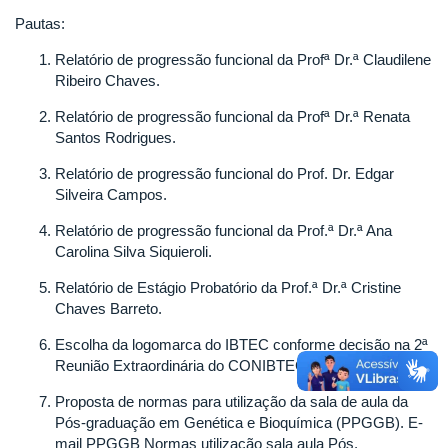
INSTITUTO
Pautas:
DE
Relatório de progressão funcional da Profª Dr.ª Claudilene
BIOTECNOLOGIA
Ribeiro Chaves.
DA
UNIVERSIDADE
Relatório de progressão funcional da Profª Dr.ª Renata
FEDERAL
Santos Rodrigues.
DE
UBERLÂNDIA
Relatório de progressão funcional do Prof. Dr. Edgar
Silveira Campos.
Relatório de progressão funcional da Prof.ª Dr.ª Ana
Carolina Silva Siquieroli.
Relatório de Estágio Probatório da Prof.ª Dr.ª Cristine
Chaves Barreto.
Escolha da logomarca do IBTEC conforme decisão na 2ª
Reunião Extraordinária do CONIBTEC.
Proposta de normas para utilização da sala de aula da
Pós-graduação em Genética e Bioquímica (PPGGB). E-
mail PPGGB Normas utilização sala aula Pós.