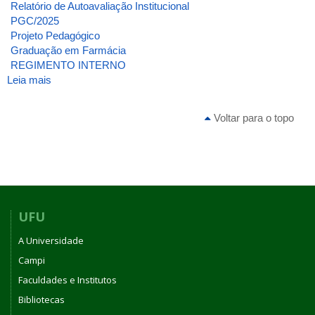
Relatório de Autoavaliação Institucional
PGC/2025
Projeto Pedagógico
Graduação em Farmácia
REGIMENTO INTERNO
Leia mais
sobre
ATA
DA
Voltar para o topo
2ª
REUNIÃO
[EXTRAORDINÁRIA]
DE
2024
DO
CONSELHO
UFU
DO
A Universidade
INSTITUTO
DE
Campi
BIOTECNOLOGIA
Faculdades e Institutos
DA
Bibliotecas
UNIVERSIDADE