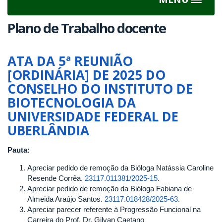
Toggle
navigat
Plano de Trabalho docente
ATA DA 5ª REUNIÃO
[ORDINÁRIA] DE 2025 DO
CONSELHO DO INSTITUTO DE
BIOTECNOLOGIA DA
UNIVERSIDADE FEDERAL DE
UBERLÂNDIA
Pauta:
Apreciar pedido de remoção da Bióloga Natássia Caroline
Resende Corrêa.
23117.011381/2025-15
.
Apreciar pedido de remoção da Bióloga Fabiana de
Almeida Araújo Santos.
23117.018428/2025-63
.
Apreciar parecer referente à Progressão Funcional na
Carreira do Prof. Dr. Gilvan Caetano