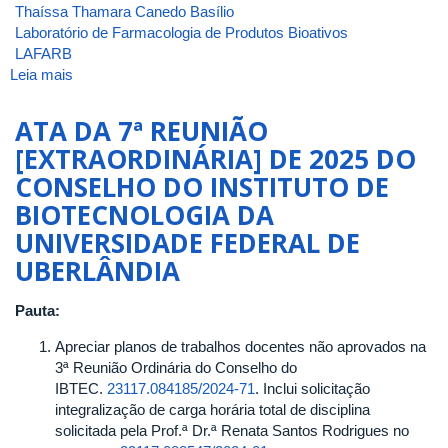
Thaíssa Thamara Canedo Basílio
Laboratório de Farmacologia de Produtos Bioativos
LAFARB
Leia mais
sobre
ATA
DA
ATA DA 7ª REUNIÃO
5ª
[EXTRAORDINÁRIA] DE 2025 DO
REUNIÃO
CONSELHO DO INSTITUTO DE
[ORDINÁRIA]
DE
BIOTECNOLOGIA DA
2025
UNIVERSIDADE FEDERAL DE
DO
UBERLÂNDIA
CONSELHO
DO
INSTITUTO
Pauta:
DE
Apreciar planos de trabalhos docentes não aprovados na
BIOTECNOLOGIA
3ª Reunião Ordinária do Conselho do
DA
IBTEC.
23117.084185/2024-71
. Inclui solicitação
UNIVERSIDADE
integralização de carga horária total de disciplina
FEDERAL
solicitada pela Prof.ª Dr.ª Renata Santos Rodrigues no
DE