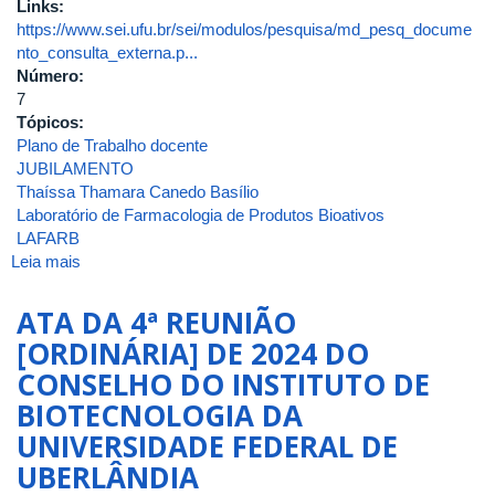
Links:
https://www.sei.ufu.br/sei/modulos/pesquisa/md_pesq_docume
nto_consulta_externa.p...
Número:
7
Tópicos:
Plano de Trabalho docente
JUBILAMENTO
Thaíssa Thamara Canedo Basílio
Laboratório de Farmacologia de Produtos Bioativos
LAFARB
Leia mais
sobre
ATA
DA
ATA DA 4ª REUNIÃO
7ª
[ORDINÁRIA] DE 2024 DO
REUNIÃO
CONSELHO DO INSTITUTO DE
[EXTRAORDINÁRIA]
DE
BIOTECNOLOGIA DA
2025
UNIVERSIDADE FEDERAL DE
DO
UBERLÂNDIA
CONSELHO
DO