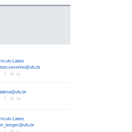
rículo Lattes
irton.severino@ufu.br
lalima@ufu.br
rículo Lattes
ter_borges@ufu.br