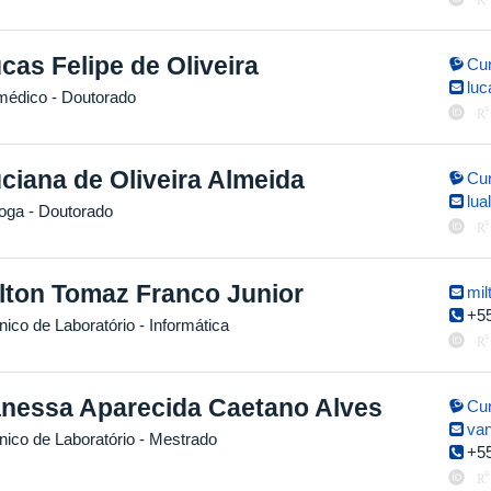
cas Felipe de Oliveira
Cur
luc
médico
- Doutorado
ciana de Oliveira Almeida
Cur
lua
loga
- Doutorado
lton Tomaz Franco Junior
mil
+5
nico de Laboratório - Informática
nessa Aparecida Caetano Alves
Cur
va
nico de Laboratório
- Mestrado
+5