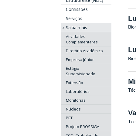
Estruturante (NDE)
Comissões
Lu
Serviços
Bio
Saiba mais
Atividades
Complementares
Lu
Diretório Acadêmico
Bió
Empresa Júnior
Estágio
Supervisionado
Mi
Extensão
Téc
Laboratórios
Monitorias
Núcleos
Va
PET
Téc
Projeto PROSSIGA
TCC - Trabalho de