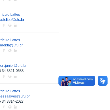
rículo Lattes
asfelipe@ufu.br
rículo Lattes
lmeida@ufu.br
ton.junior@ufu.br
5 34 3821-0588
rículo Lattes
nessaalves@ufu.br
5 34 3814-2027