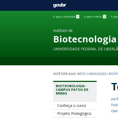
GOVBR
Ir para o conteúdo
1
Ir para o menu
2
Ir pa
Instituto de
Biotecnologia
UNIVERSIDADE FEDERAL DE UBERL
INÍCIO
/
GRADUAÇÃO
/
BIOTE
T
BIOTECNOLOGIA -
CAMPUS PATOS DE
MINAS
por
Conheça o curso
Publ
Últi
Projeto Pedagógico