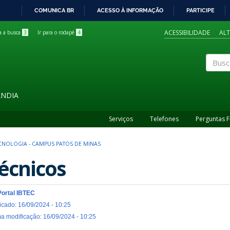
COMUNICA BR
ACESSO À INFORMAÇÃO
PARTICIPE
IR
PARA
ACESSIBILIDADE
AL
ra a busca
3
Ir para o rodapé
4
O
CONTEÚDO
Buscar
ÂNDIA
Serviços
Telefones
Perguntas 
CNOLOGIA - CAMPUS PATOS DE MINAS
écnicos
Portal IBTEC
icado: 16/09/2024 - 10:25
ma modificação: 16/09/2024 - 10:25