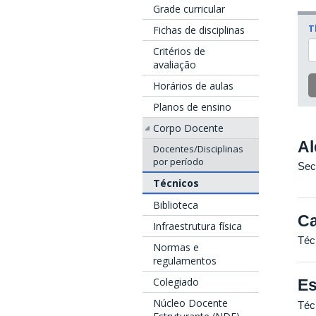
Grade curricular
T
Fichas de disciplinas
Critérios de
avaliação
Horários de aulas
Planos de ensino
Corpo Docente
Al
Docentes/Disciplinas
por período
Sec
Técnicos
Biblioteca
Ca
Infraestrutura física
Téc
Normas e
regulamentos
Colegiado
Es
Núcleo Docente
Téc