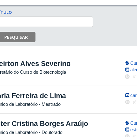
ÍTULO
PESQUISAR
eirton Alves Severino
Cur
ale
retário do Curso de Biotecnologia
rla Ferreira de Lima
car
nico de Laboratório
- Mestrado
ter Cristina Borges Araújo
Cur
es
nico de Laboratório
- Doutorado