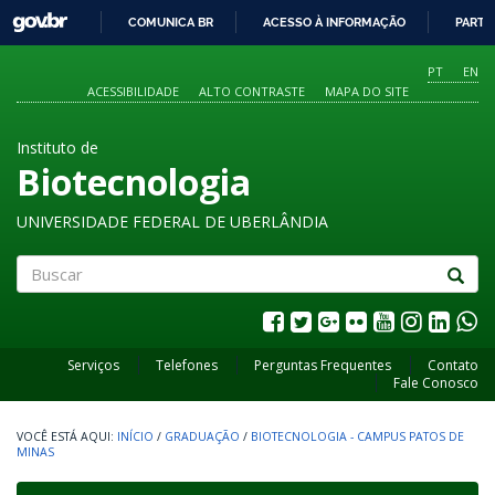
GOVBR
COMUNICA BR
ACESSO À INFORMAÇÃO
PARTI
IR
PARA
PT
EN
O
ACESSIBILIDADE
ALTO CONTRASTE
MAPA DO SITE
CONTEÚDO
Instituto de
Biotecnologia
UNIVERSIDADE FEDERAL DE UBERLÂNDIA
Buscar
Serviços
Telefones
Perguntas Frequentes
Contato
Fale Conosco
INÍCIO
/
GRADUAÇÃO
/
BIOTECNOLOGIA - CAMPUS PATOS DE
MINAS