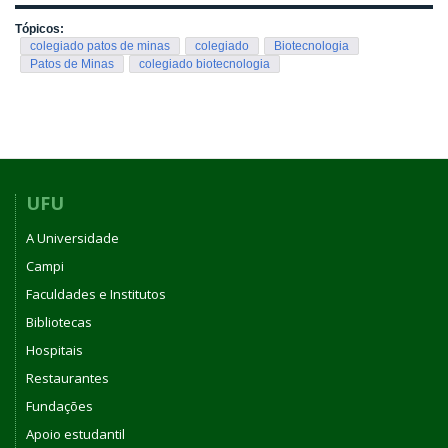
Tópicos:
colegiado patos de minas
colegiado
Biotecnologia
Patos de Minas
colegiado biotecnologia
UFU
A Universidade
Campi
Faculdades e Institutos
Bibliotecas
Hospitais
Restaurantes
Fundações
Apoio estudantil