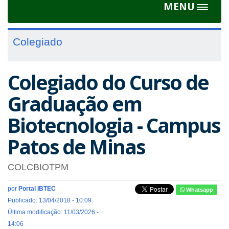
MENU
Toggle
navigat
Colegiado
Colegiado do Curso de
Graduação em
Biotecnologia - Campus
Patos de Minas
COLCBIOTPM
por
Portal IBTEC
Whatsapp
Publicado: 13/04/2018 - 10:09
Última modificação: 11/03/2026 -
14:06