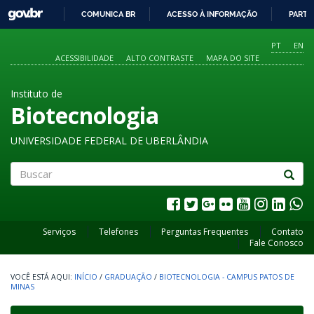
GOVBR
COMUNICA BR
ACESSO À INFORMAÇÃO
PARTI
IR
PARA
PT
EN
O
ACESSIBILIDADE
ALTO CONTRASTE
MAPA DO SITE
CONTEÚDO
Instituto de
Biotecnologia
UNIVERSIDADE FEDERAL DE UBERLÂNDIA
Buscar
Serviços
Telefones
Perguntas Frequentes
Contato
Fale Conosco
INÍCIO
/
GRADUAÇÃO
/
BIOTECNOLOGIA - CAMPUS PATOS DE
MINAS