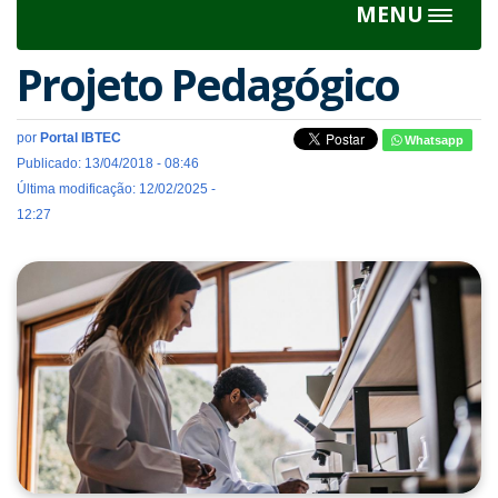
MENU
Toggle
navigat
Projeto Pedagógico
por
Portal IBTEC
Whatsapp
Publicado: 13/04/2018 - 08:46
Última modificação: 12/02/2025 -
12:27