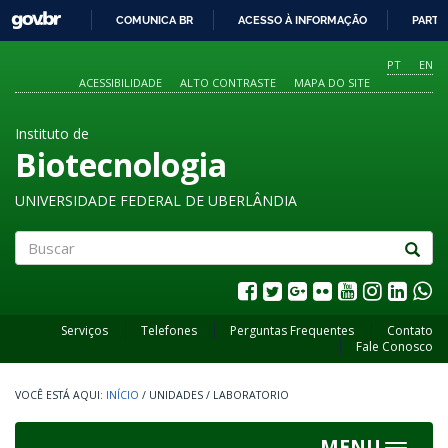
GOVBR
COMUNICA BR
ACESSO À INFORMAÇÃO
PARTI
IR
PARA
PT
EN
O
ACESSIBILIDADE
ALTO CONTRASTE
MAPA DO SITE
CONTEÚDO
Instituto de
Biotecnologia
UNIVERSIDADE FEDERAL DE UBERLÂNDIA
Buscar
Serviços
Telefones
Perguntas Frequentes
Contato
Fale Conosco
INÍCIO
/
UNIDADES
/
LABORATORIO
MENU