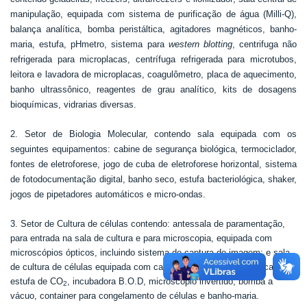
manipulação, equipada com sistema de purificação de água (Milli-Q),
balança analítica, bomba peristáltica, agitadores magnéticos, banho-
maria, estufa, pHmetro, sistema para
western blotting
, centrifuga não
refrigerada para microplacas, centrífuga refrigerada para microtubos,
leitora e lavadora de microplacas, coagulômetro, placa de aquecimento,
banho ultrassônico, reagentes de grau analítico, kits de dosagens
bioquímicas, vidrarias diversas.
2. Setor de Biologia Molecular, contendo sala equipada com os
seguintes equipamentos: cabine de segurança biológica, termociclador,
fontes de eletroforese, jogo de cuba de eletroforese horizontal, sistema
de fotodocumentação digital, banho seco, estufa bacteriológica, shaker,
jogos de pipetadores automáticos e micro-ondas.
3. Setor de Cultura de células contendo: antessala de paramentação,
para entrada na sala de cultura e para microscopia, equipada com
microscópios ópticos, incluindo sistema de captura de imagem; e sala
de cultura de células equipada com cabine de segurança biológica,
estufa de CO
, incubadora B.O.D, microscópio invertido, bomba a
2
vácuo, container para congelamento de células e banho-maria.