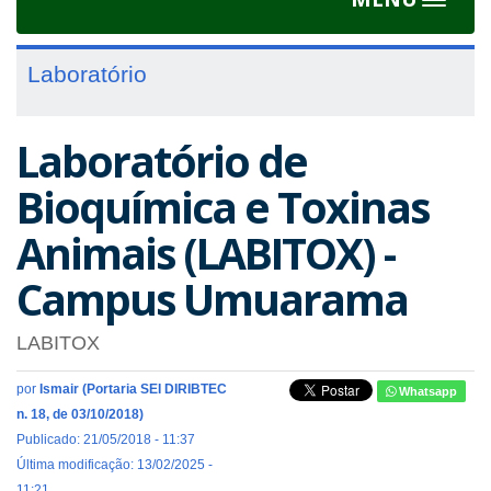
Toggle
navigat
Laboratório
Laboratório de
Bioquímica e Toxinas
Animais (LABITOX) -
Campus Umuarama
LABITOX
por
Ismair (Portaria SEI DIRIBTEC
Whatsapp
n. 18, de 03/10/2018)
Publicado: 21/05/2018 - 11:37
Última modificação: 13/02/2025 -
11:21