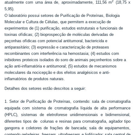
2
atualmente com uma área de, aproximadamente, 111,56 m
(18,75 x
5,95).
O laboratório possui setores de Purificação de Proteínas, Biologia
Molecular e Cultura de Células, que permitem a execução de
experimentos de (1) purificação, estudos estruturais e funcionais de
toxinas ofídicas; (2) bioprospecção de moléculas derivadas de
peçonhas ofídicas com potencial antitumoral, bactericida e
antiparasitário; (3) expressão e caracterização de proteases
recombinantes com interferência na hemostasia; (4) estudos com
inibidores proteicos isolados do soro de animais peçonhentos sobre a
ação anti-inflamatória e antitumoral; (5) estudos de
mecanismos
moleculares da nocicepção e dos efeitos analgésicos e anti-
inflamatórios de produtos naturais.
Detalhes dos setores estão descritos a seguir:
1. Setor de Purificação de Proteínas, contendo: sala de cromatografia
equipada com sistema de cromatografia líquida de alta performance
(HPLC), sistemas de eletroforese unidimensionais e bidimensional,
diferentes tipos de colunas e resinas para cromatografia, agitador tipo
gangorra e coletores de frações de bancada; sala de equipamentos,
contendo geladeiras, freezers, ultrafreezers e liofilizador; sala central de