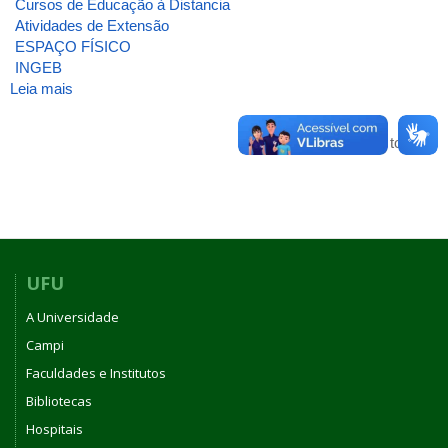
Cursos de Educação à Distancia
Atividades de Extensão
ESPAÇO FÍSICO
INGEB
Leia mais
sobre
ATA_INGEB_4_2003
Voltar para o topo
UFU
A Universidade
Campi
Faculdades e Institutos
Bibliotecas
Hospitais