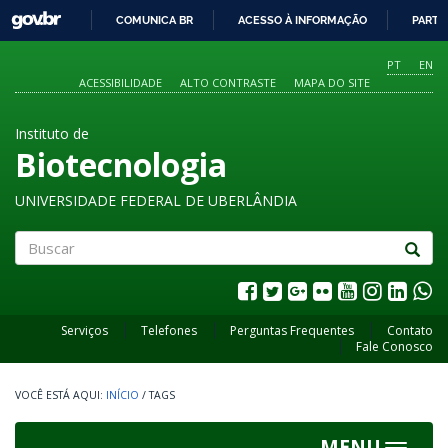
GOVBR
COMUNICA BR
ACESSO À INFORMAÇÃO
PARTI
IR
PARA
PT
EN
O
ACESSIBILIDADE
ALTO CONTRASTE
MAPA DO SITE
CONTEÚDO
Instituto de
Biotecnologia
UNIVERSIDADE FEDERAL DE UBERLÂNDIA
Buscar
Serviços
Telefones
Perguntas Frequentes
Contato
Fale Conosco
INÍCIO
/
TAGS
MENU