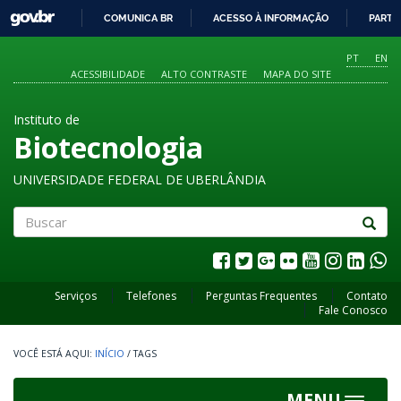
GOVBR
COMUNICA BR
ACESSO À INFORMAÇÃO
PARTI
IR
PARA
PT
EN
O
ACESSIBILIDADE
ALTO CONTRASTE
MAPA DO SITE
CONTEÚDO
Instituto de
Biotecnologia
UNIVERSIDADE FEDERAL DE UBERLÂNDIA
Buscar
Serviços
Telefones
Perguntas Frequentes
Contato
Fale Conosco
INÍCIO
/
TAGS
MENU