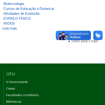
Biotecnologia
Cursos de Educação à Distancia
Atividades de Extensão
ESPAÇO FÍSICO
INGEB
Leia mais
sobre
ATA_INGEB_4_2003
Voltar para o topo
UFU
A Universidade
Campi
Faculdades e Institutos
Bibliotecas