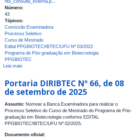
nto_consulta_externa.p...
Número:
43
Tópicos:
Comissão Examinadora
Processo Seletivo
Curso de Mestrado
Edital PPGBIOTEC/IBTEC/UFU Nº 03/2022
Programa de Pós-graduação em Biotecnologia
PPGBIOTEC
Leia mais
sobre
Portaria
de
Portaria DIRIBTEC Nº 66, de 08
Pessoal
de setembro de 2025
UFU
Nº
Assunto:
Nomear a Banca Examinadora para realizar o
43,
Processo Seletivo do Curso de Mestrado do Programa de Pós-
de
graduação em Biotecnologia conforme EDITAL
04
PPGBIOTEC/IBTEC/UFU Nº 02/2025.
de
janeiro
Documento oficial:
de