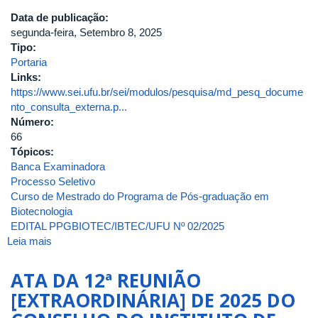
2023
Data de publicação:
segunda-feira, Setembro 8, 2025
Tipo:
Portaria
Links:
https://www.sei.ufu.br/sei/modulos/pesquisa/md_pesq_docume
nto_consulta_externa.p...
Número:
66
Tópicos:
Banca Examinadora
Processo Seletivo
Curso de Mestrado do Programa de Pós-graduação em
Biotecnologia
EDITAL PPGBIOTEC/IBTEC/UFU Nº 02/2025
Leia mais
sobre
Portaria
DIRIBTEC
ATA DA 12ª REUNIÃO
Nº
[EXTRAORDINÁRIA] DE 2025 DO
66,
de