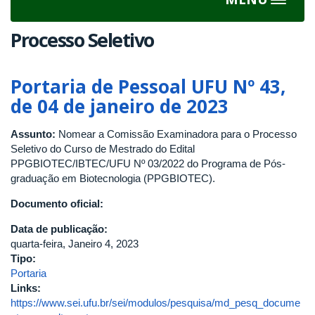
Toggle
navigat
Processo Seletivo
Portaria de Pessoal UFU Nº 43,
de 04 de janeiro de 2023
Assunto:
Nomear a Comissão Examinadora para o Processo
Seletivo do Curso de Mestrado do Edital
PPGBIOTEC/IBTEC/UFU Nº 03/2022 do Programa de Pós-
graduação em Biotecnologia (PPGBIOTEC).
Documento oficial:
Data de publicação:
quarta-feira, Janeiro 4, 2023
Tipo:
Portaria
Links:
https://www.sei.ufu.br/sei/modulos/pesquisa/md_pesq_docume