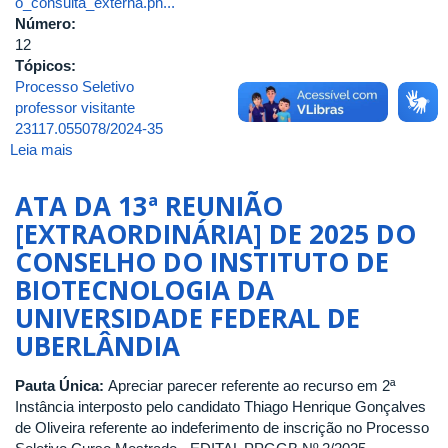
o_consulta_externa.ph...
Número:
12
Tópicos:
Processo Seletivo
professor visitante
23117.055078/2024-35
Leia mais
sobre
ATA
DA
ATA DA 13ª REUNIÃO
12ª
[EXTRAORDINÁRIA] DE 2025 DO
REUNIÃO
CONSELHO DO INSTITUTO DE
[EXTRAORDINÁRIA]
DE
BIOTECNOLOGIA DA
2025
UNIVERSIDADE FEDERAL DE
DO
UBERLÂNDIA
CONSELHO
DO
INSTITUTO
Pauta Única:
Apreciar parecer referente ao recurso em 2ª
DE
Instância interposto pelo candidato Thiago Henrique Gonçalves
BIOTECNOLOGIA
de Oliveira referente ao indeferimento de inscrição no Processo
DA