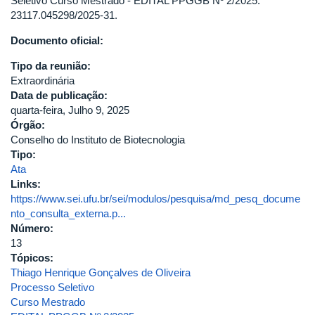
Seletivo Curso Mestrado - EDITAL PPGGB Nº 2/2025.
UNIVERSIDADE
23117.045298/2025-31.
FEDERAL
Documento oficial:
DE
UBERLÂNDIA
Tipo da reunião:
Extraordinária
Data de publicação:
quarta-feira, Julho 9, 2025
Órgão:
Conselho do Instituto de Biotecnologia
Tipo:
Ata
Links:
https://www.sei.ufu.br/sei/modulos/pesquisa/md_pesq_docume
nto_consulta_externa.p...
Número:
13
Tópicos:
Thiago Henrique Gonçalves de Oliveira
Processo Seletivo
Curso Mestrado