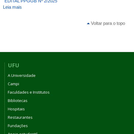
EDITAL PPGGB Nº 2/2025
Leia mais
sobre
ATA
DA
Voltar para o topo
13ª
REUNIÃO
[EXTRAORDINÁRIA]
DE
2025
DO
CONSELHO
UFU
DO
A Universidade
INSTITUTO
DE
Campi
BIOTECNOLOGIA
Faculdades e Institutos
DA
Bibliotecas
UNIVERSIDADE
FEDERAL
Hospitais
DE
Restaurantes
UBERLÂNDIA
Fundações