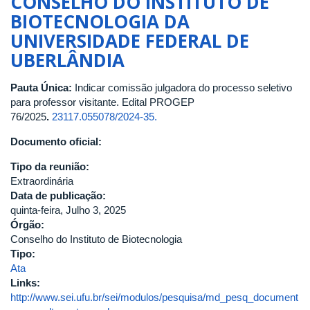
CONSELHO DO INSTITUTO DE
08
BIOTECNOLOGIA DA
de
UNIVERSIDADE FEDERAL DE
setembro
UBERLÂNDIA
de
2025
Pauta Única:
Indicar comissão julgadora do processo seletivo
para professor visitante. Edital PROGEP
76/2025
.
23117.055078/2024-35.
Documento oficial:
Tipo da reunião:
Extraordinária
Data de publicação:
quinta-feira, Julho 3, 2025
Órgão:
Conselho do Instituto de Biotecnologia
Tipo:
Ata
Links:
http://www.sei.ufu.br/sei/modulos/pesquisa/md_pesq_document