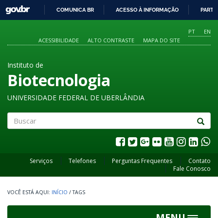
GOVBR
COMUNICA BR
ACESSO À INFORMAÇÃO
PARTI
IR
PARA
PT
EN
O
ACESSIBILIDADE
ALTO CONTRASTE
MAPA DO SITE
CONTEÚDO
Instituto de
Biotecnologia
UNIVERSIDADE FEDERAL DE UBERLÂNDIA
Buscar
Serviços
Telefones
Perguntas Frequentes
Contato
Fale Conosco
INÍCIO
/
TAGS
MENU