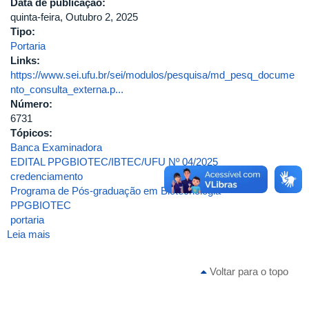
Data de publicação:
quinta-feira, Outubro 2, 2025
Tipo:
Portaria
Links:
https://www.sei.ufu.br/sei/modulos/pesquisa/md_pesq_docume
nto_consulta_externa.p...
Número:
6731
Tópicos:
Banca Examinadora
EDITAL PPGBIOTEC/IBTEC/UFU Nº 04/2025
credenciamento
Programa de Pós-graduação em Biotecnologia
PPGBIOTEC
portaria
Leia mais
sobre
Portaria
de
Voltar para o topo
Pessoal
UFU
Nº