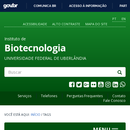
GOVBR
COMUNICA BR
ACESSO À INFORMAÇÃO
PARTI
IR
PARA
PT
EN
O
ACESSIBILIDADE
ALTO CONTRASTE
MAPA DO SITE
CONTEÚDO
Instituto de
Biotecnologia
UNIVERSIDADE FEDERAL DE UBERLÂNDIA
Buscar
Serviços
Telefones
Perguntas Frequentes
Contato
Fale Conosco
INÍCIO
/
TAGS
MENU