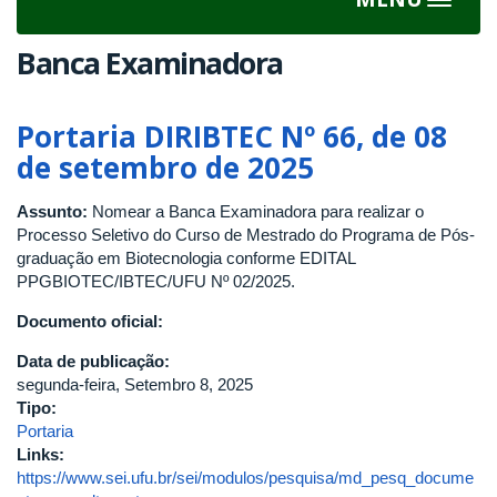
Toggle
navigat
Banca Examinadora
Portaria DIRIBTEC Nº 66, de 08
de setembro de 2025
Assunto:
Nomear a Banca Examinadora para realizar o
Processo Seletivo do Curso de Mestrado do Programa de Pós-
graduação em Biotecnologia conforme EDITAL
PPGBIOTEC/IBTEC/UFU Nº 02/2025.
Documento oficial:
Data de publicação:
segunda-feira, Setembro 8, 2025
Tipo:
Portaria
Links:
https://www.sei.ufu.br/sei/modulos/pesquisa/md_pesq_docume