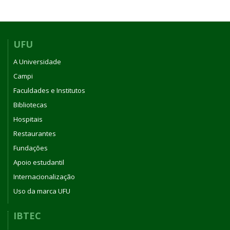
6731,
de
02
de
UFU
outubro
A Universidade
de
2025
Campi
Faculdades e Institutos
Bibliotecas
Hospitais
Restaurantes
Fundações
Apoio estudantil
Internacionalização
Uso da marca UFU
IBTEC