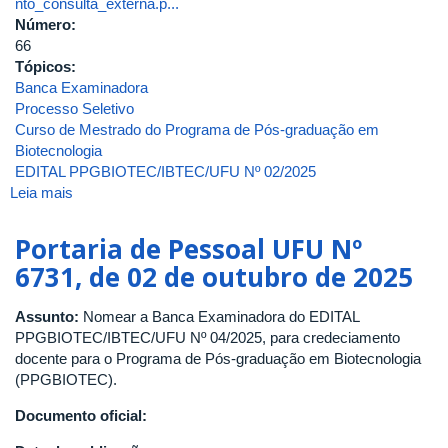
nto_consulta_externa.p...
Número:
66
Tópicos:
Banca Examinadora
Processo Seletivo
Curso de Mestrado do Programa de Pós-graduação em
Biotecnologia
EDITAL PPGBIOTEC/IBTEC/UFU Nº 02/2025
Leia mais
sobre
Portaria
DIRIBTEC
Portaria de Pessoal UFU Nº
Nº
6731, de 02 de outubro de 2025
66,
de
Assunto:
Nomear a Banca Examinadora do EDITAL
08
PPGBIOTEC/IBTEC/UFU Nº 04/2025, para credeciamento
de
docente para o Programa de Pós-graduação em Biotecnologia
setembro
(PPGBIOTEC).
de
2025
Documento oficial: