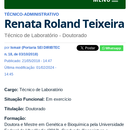
Toggle
navigat
TÉCNICO-ADMINISTRATIVO
Renata Roland Teixeira
Técnico de Laboratório
- Doutorado
por
Ismair (Portaria SEI DIRIBTEC
Whatsapp
n. 18, de 03/10/2018)
Publicado: 21/05/2018 - 14:47
Última modificação: 01/02/2024 -
14:45
Cargo:
Técnico de Laboratório
Situação Funcional:
Em exercício
Titulação:
Doutorado
Formação:
Doutora e Mestre em Genética e Bioquímica pela Universidade