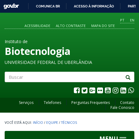
GOVBR
COMUNICA BR
ACESSO À INFORMAÇÃO
PARTI
IR
PARA
PT
EN
O
ACESSIBILIDADE
ALTO CONTRASTE
MAPA DO SITE
CONTEÚDO
Instituto de
Biotecnologia
UNIVERSIDADE FEDERAL DE UBERLÂNDIA
Buscar
Serviços
Telefones
Perguntas Frequentes
Contato
Fale Conosco
INÍCIO
/
EQUIPE
/
TÉCNICOS
MENU