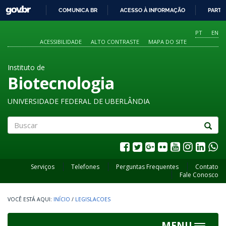
GOVBR
COMUNICA BR
ACESSO À INFORMAÇÃO
PARTI
IR
PARA
PT
EN
O
ACESSIBILIDADE
ALTO CONTRASTE
MAPA DO SITE
CONTEÚDO
Instituto de
Biotecnologia
UNIVERSIDADE FEDERAL DE UBERLÂNDIA
Buscar
Serviços
Telefones
Perguntas Frequentes
Contato
Fale Conosco
INÍCIO
/
LEGISLACOES
MENU