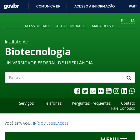
GOVBR
COMUNICA BR
ACESSO À INFORMAÇÃO
PARTI
IR
PARA
PT
EN
O
ACESSIBILIDADE
ALTO CONTRASTE
MAPA DO SITE
CONTEÚDO
Instituto de
Biotecnologia
UNIVERSIDADE FEDERAL DE UBERLÂNDIA
Buscar
Serviços
Telefones
Perguntas Frequentes
Contato
Fale Conosco
INÍCIO
/
LEGISLACOES
MENU