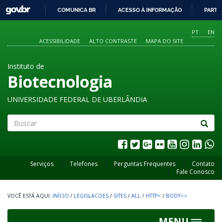
GOVBR
COMUNICA BR
ACESSO À INFORMAÇÃO
PARTI
IR
PARA
PT
EN
O
ACESSIBILIDADE
ALTO CONTRASTE
MAPA DO SITE
CONTEÚDO
Instituto de
Biotecnologia
UNIVERSIDADE FEDERAL DE UBERLÂNDIA
Buscar
Serviços
Telefones
Perguntas Frequentes
Contato
Fale Conosco
INÍCIO
/
LEGISLACOES
/
SITES
/
ALL
/
HTTP<
/
BODY><
MENU