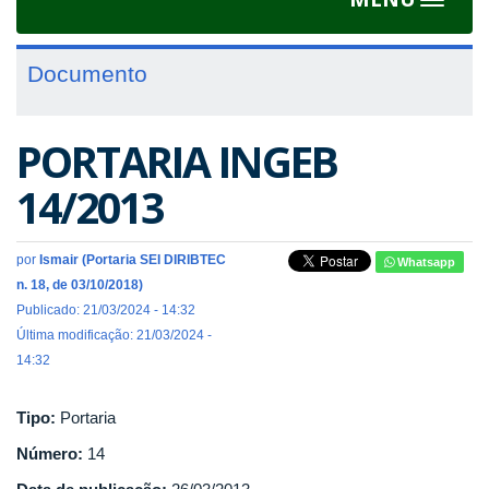
Toggle
navigat
Documento
PORTARIA INGEB
14/2013
por
Ismair (Portaria SEI DIRIBTEC
Whatsapp
n. 18, de 03/10/2018)
Publicado: 21/03/2024 - 14:32
Última modificação: 21/03/2024 -
14:32
Tipo:
Portaria
Número:
14