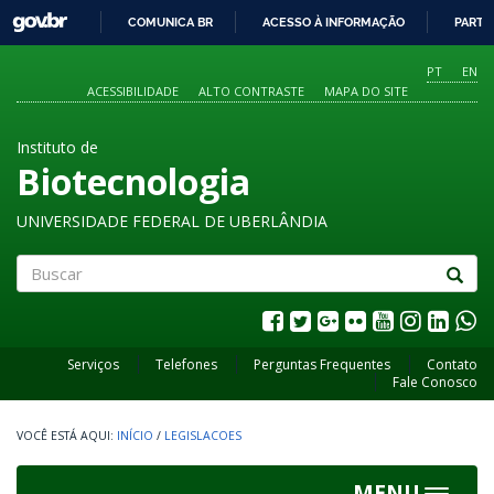
GOVBR
COMUNICA BR
ACESSO À INFORMAÇÃO
PARTI
IR
PARA
PT
EN
O
ACESSIBILIDADE
ALTO CONTRASTE
MAPA DO SITE
CONTEÚDO
Instituto de
Biotecnologia
UNIVERSIDADE FEDERAL DE UBERLÂNDIA
Buscar
Serviços
Telefones
Perguntas Frequentes
Contato
Fale Conosco
INÍCIO
/
LEGISLACOES
MENU