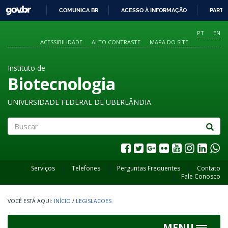
GOVBR
COMUNICA BR
ACESSO À INFORMAÇÃO
PARTI
IR
PARA
PT
EN
O
ACESSIBILIDADE
ALTO CONTRASTE
MAPA DO SITE
CONTEÚDO
Instituto de
Biotecnologia
UNIVERSIDADE FEDERAL DE UBERLÂNDIA
Buscar
Serviços
Telefones
Perguntas Frequentes
Contato
Fale Conosco
INÍCIO
/
LEGISLACOES
MENU