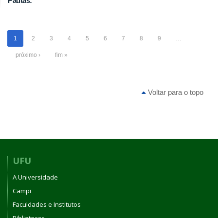
Pautas:
1
2
3
4
5
6
7
8
9
…
próximo ›
fim »
Voltar para o topo
UFU
A Universidade
Campi
Faculdades e Institutos