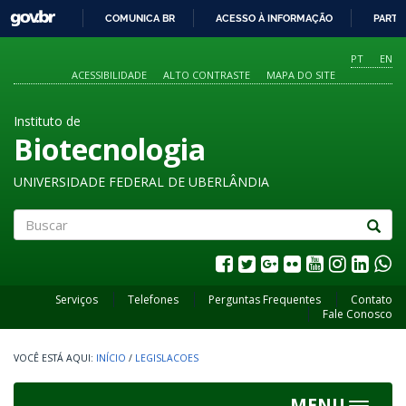
GOVBR
COMUNICA BR
ACESSO À INFORMAÇÃO
PARTI
IR
PARA
PT
EN
O
ACESSIBILIDADE
ALTO CONTRASTE
MAPA DO SITE
CONTEÚDO
Instituto de
Biotecnologia
UNIVERSIDADE FEDERAL DE UBERLÂNDIA
Buscar
Serviços
Telefones
Perguntas Frequentes
Contato
Fale Conosco
INÍCIO
/
LEGISLACOES
MENU