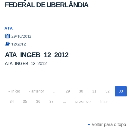
FEDERAL DE UBERLÂNDIA
ATA
29/10/2012
12/2012
ATA_INGEB_12_2012
ATA_INGEB_12_2012
« início
‹ anterior
…
29
30
31
32
33
34
35
36
37
…
próximo ›
fim »
Voltar para o topo