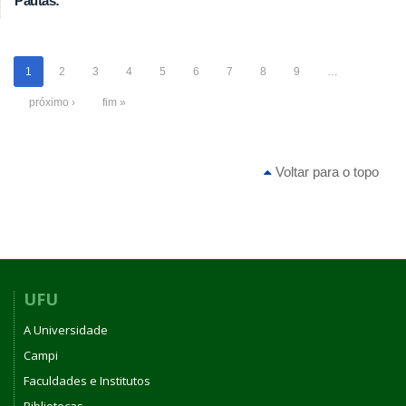
Pautas:
1
2
3
4
5
6
7
8
9
…
próximo ›
fim »
Voltar para o topo
UFU
A Universidade
Campi
Faculdades e Institutos