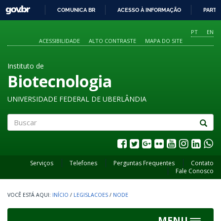
GOVBR
COMUNICA BR
ACESSO À INFORMAÇÃO
PARTI
IR
PARA
PT
EN
O
ACESSIBILIDADE
ALTO CONTRASTE
MAPA DO SITE
CONTEÚDO
Instituto de
Biotecnologia
UNIVERSIDADE FEDERAL DE UBERLÂNDIA
Buscar
Serviços
Telefones
Perguntas Frequentes
Contato
Fale Conosco
INÍCIO
/
LEGISLACOES
/
NODE
MENU