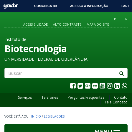
GOVBR
COMUNICA BR
ACESSO À INFORMAÇÃO
PARTI
IR
PARA
PT
EN
O
ACESSIBILIDADE
ALTO CONTRASTE
MAPA DO SITE
CONTEÚDO
Instituto de
Biotecnologia
UNIVERSIDADE FEDERAL DE UBERLÂNDIA
Buscar
Serviços
Telefones
Perguntas Frequentes
Contato
Fale Conosco
INÍCIO
/
LEGISLACOES
MENU