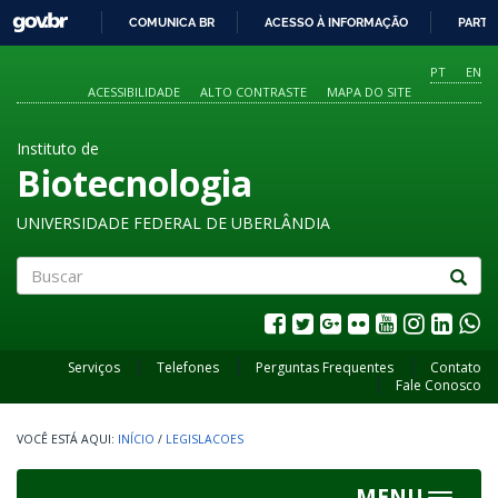
GOVBR
COMUNICA BR
ACESSO À INFORMAÇÃO
PARTI
IR
PARA
PT
EN
O
ACESSIBILIDADE
ALTO CONTRASTE
MAPA DO SITE
CONTEÚDO
Instituto de
Biotecnologia
UNIVERSIDADE FEDERAL DE UBERLÂNDIA
Buscar
Serviços
Telefones
Perguntas Frequentes
Contato
Fale Conosco
INÍCIO
/
LEGISLACOES
MENU