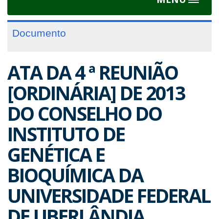
Toggle
navigat
Documento
ATA DA 4 ª REUNIÃO
[ORDINÁRIA] DE 2013
DO CONSELHO DO
INSTITUTO DE
GENÉTICA E
BIOQUÍMICA DA
UNIVERSIDADE FEDERAL
DE UBERLÂNDIA