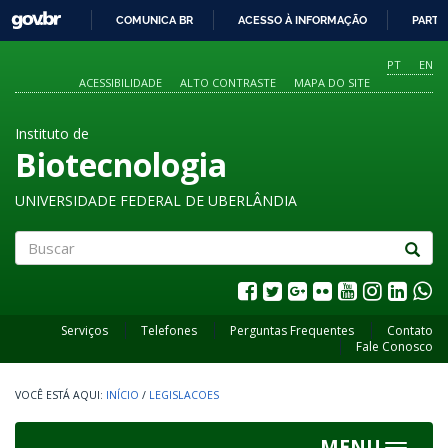
GOVBR
COMUNICA BR
ACESSO À INFORMAÇÃO
PARTI
IR
PARA
PT
EN
O
ACESSIBILIDADE
ALTO CONTRASTE
MAPA DO SITE
CONTEÚDO
Instituto de
Biotecnologia
UNIVERSIDADE FEDERAL DE UBERLÂNDIA
Buscar
Serviços
Telefones
Perguntas Frequentes
Contato
Fale Conosco
INÍCIO
/
LEGISLACOES
MENU